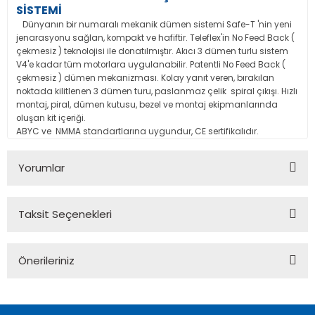
SİSTEMİ
Dünyanın bir numaralı mekanik dümen sistemi Safe-T 'nin yeni
jenarasyonu sağlan, kompakt ve hafiftir. Teleflex'in No Feed Back (
çekmesiz ) teknolojisi ile donatılmıştır. Akıcı 3 dümen turlu sistem
V4'e kadar tüm motorlara uygulanabilir. Patentli No Feed Back (
çekmesiz ) dümen mekanizması. Kolay yanıt veren, bırakılan
noktada kilitlenen 3 dümen turu, paslanmaz çelik spiral çıkışı. Hızlı
montaj, piral, dümen kutusu, bezel ve montaj ekipmanlarında
oluşan kit içeriği.
ABYC ve NMMA standartlarına uygundur, CE sertifikalıdır.
Yorumlar
Taksit Seçenekleri
Bu ürüne ilk yorumu siz yapın!
Önerileriniz
Yorum Yaz
Bu ürünün fiyat bilgisi, resim, ürün açıklamalarında ve diğer
konularda yetersiz gördüğünüz noktaları öneri formunu