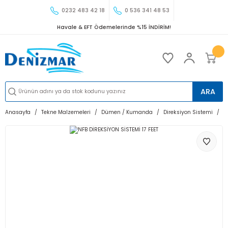
0232 483 42 18
0 536 341 48 53
Havale & EFT Ödemelerinde %15 İNDİRİM!
ARA
Anasayfa
Tekne Malzemeleri
Dümen / Kumanda
Direksiyon Sistemi
N