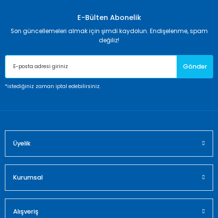
kullanarak tarafımıza iletebilirsiniz.
Görüş ve önerileriniz için teşekkür ederiz.
E-Bülten Abonelik
Son güncellemeleri almak için şimdi kaydolun. Endişelenme, spam
Ürün resmi kalitesiz, bozuk veya görüntülenemiyor.
değiliz!
Ürün açıklamasında eksik bilgiler bulunuyor.
Gönder
Ürün bilgilerinde hatalar bulunuyor.
Ürün fiyatı diğer sitelerden daha pahalı.
*istediğiniz zaman iptal edebilirsiniz.
Bu ürüne benzer farklı alternatifler olmalı.
Üyelik
Gönder
Kurumsal
Alışveriş