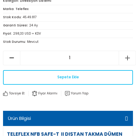
Kategori
Direksiyon Sistemi
Marka
Teleflex
Stok Kodu
45.49.817
Garanti Süresi
24 Ay
Fiyat
298,33 USD + KDV
Stok Durumu
Mevcut
Sepete Ekle
Tavsiye Et
Fiyar Alarmı
Yorum Yap
Ürün Bilgisi
TELEFLEX NFB SAFE-T II DIŞTAN TAKMA DÜMEN