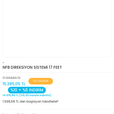
<
NFB DİREKSİYON SİSTEMİ 17 FEET
17.094,50 TL
%10 İNDİRİM
15.385,05 TL
%10 + %5 İNDİRİM
14.615,80 TL (%5,00 havale indirimi)
1.596,58 TL den başlayan taksitlerle!!