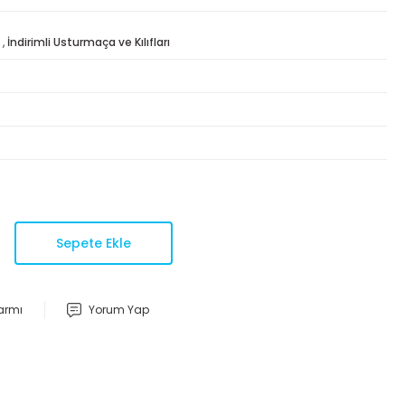
,
İndirimli Usturmaça ve Kılıfları
Sepete Ekle
larmı
Yorum Yap