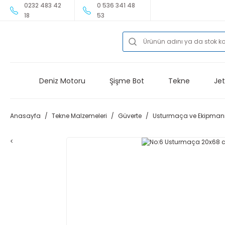
0232 483 42
0 536 341 48
18
53
Deniz Motoru
Şişme Bot
Tekne
Jet
Anasayfa
Tekne Malzemeleri
Güverte
Usturmaça ve Ekipman
<