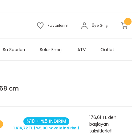
Favorilerim
Üye Girişi
Su Sporları
Solar Enerji
ATV
Outlet
x68 cm
176,61 TL den
%10 + %5 İNDİRİM
başlayan
1.616,72 TL (%5,00 havale indirimi)
taksitlerle!!