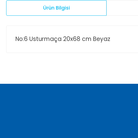
Ürün Bilgisi
No:6 Usturmaça 20x68 cm Beyaz
Bu ürünün fiyat bilgisi, resim, ürün açıklamalarında ve diğer ko
Görüş ve önerileriniz için teşekkür ederiz.
Ürün resmi kalitesiz, bozuk veya görüntülenemiyor.
Ürün açıklamasında eksik bilgiler bulunuyor.
Ürün bilgilerinde hatalar bulunuyor.
Ürün fiyatı diğer sitelerden daha pahalı.
Bu ürüne benzer farklı alternatifler olmalı.