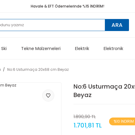
Havale & EFT Ödemelerinde %15 İNDİRİM!
ARA
 Ski
Tekne Malzemeleri
Elektrik
Elektronik
ı
No:6 Usturmaça 20x68 cm Beyaz
No:6 Usturmaça 20
Beyaz
1.890,90 TL
%10 İNDİRİM
1.701,81 TL