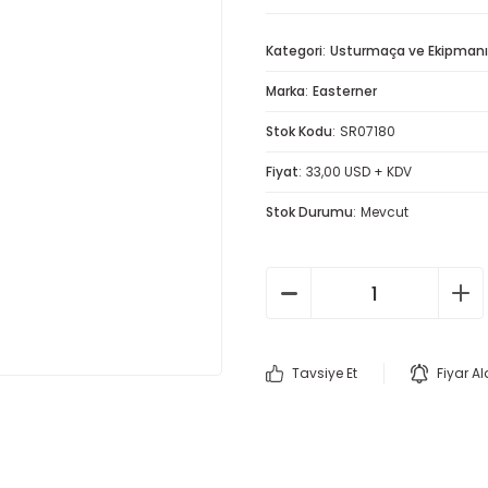
Kategori
Usturmaça ve Ekipmanı
Marka
Easterner
Stok Kodu
SR07180
Fiyat
33,00 USD + KDV
Stok Durumu
Mevcut
Tavsiye Et
Fiyar A