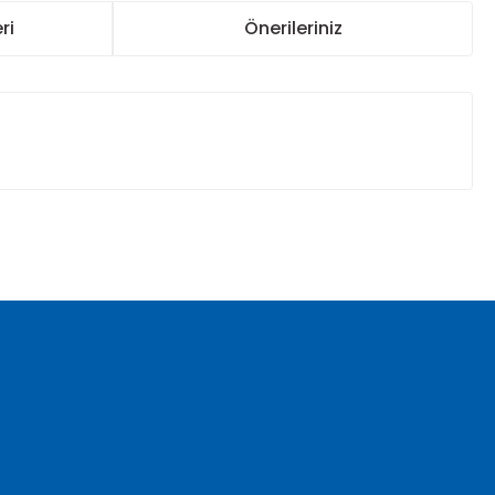
ri
Önerileriniz
za iletebilirsiniz.