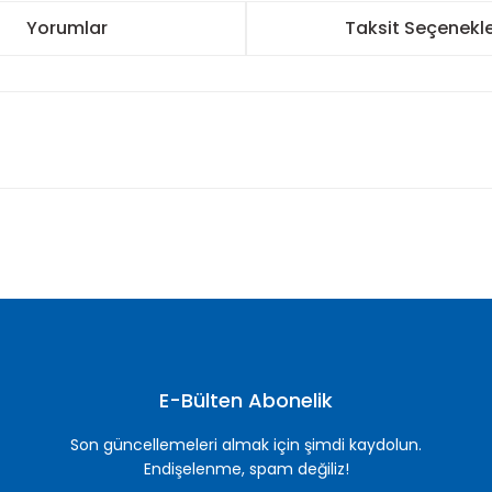
Yorumlar
Taksit Seçenekle
nularda yetersiz gördüğünüz noktaları öneri formunu kullanarak tarafımı
Bu ürüne ilk yorumu siz yapın!
Yorum Yaz
E-Bülten Abonelik
Son güncellemeleri almak için şimdi kaydolun.
Endişelenme, spam değiliz!