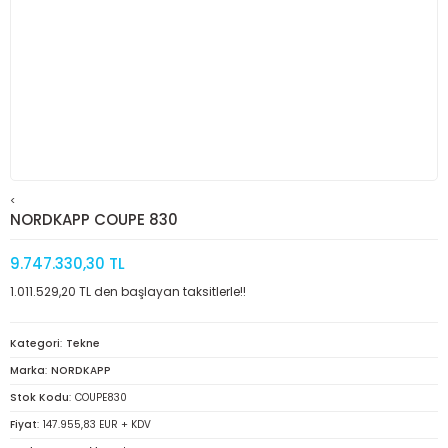
<
NORDKAPP COUPE 830
9.747.330,30 TL
1.011.529,20 TL den başlayan taksitlerle!!
Kategori
Tekne
Marka
NORDKAPP
Stok Kodu
COUPE830
Fiyat
147.955,83 EUR + KDV