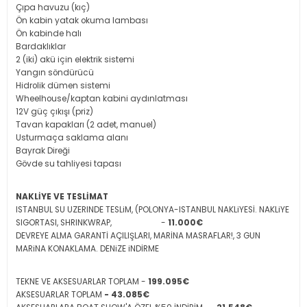
Çıpa havuzu (kıç)
Ön kabin yatak okuma lambası
Ön kabinde halı
Bardaklıklar
2 (iki) akü için elektrik sistemi
Yangın söndürücü
Hidrolik dümen sistemi
Wheelhouse/kaptan kabini aydınlatması
12V güç çıkışı (priz)
Tavan kapakları (2 adet, manuel)
Usturmaça saklama alanı
Bayrak Direği
Gövde su tahliyesi tapası
NAKLİYE VE TESLİMAT
ISTANBUL SU UZERINDE TESLiM, (POLONYA-ISTANBUL NAKLiYESİ. NAKLiYE
SIGORTASI, SHRINKWRAP, -
11.000€
DEVREYE ALMA GARANTİ AÇILIŞLARI, MARİNA MASRAFLAR!, 3 GUN
MARiNA KONAKLAMA. DENiZE iNDİRME
TEKNE VE AKSESUARLAR TOPLAM -
199.095€
AKSESUARLAR TOPLAM
-
43.085€