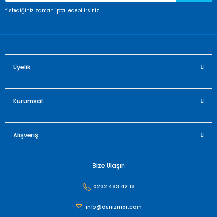
Ürün fiyatı diğer sitelerden daha pahalı.
*istediğiniz zaman iptal edebilirsiniz.
Bu ürüne benzer farklı alternatifler olmalı.
Üyelik
Gönder
Kurumsal
Alışveriş
Bize Ulaşın
0232 483 42 18
info@denizmar.com