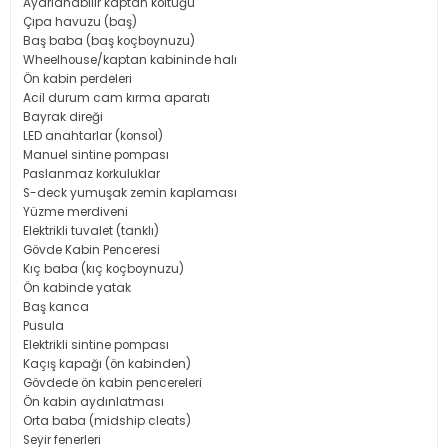
Ayarlanabilir kaptan koltuğu
Çıpa havuzu (baş)
Baş baba (baş koçboynuzu)
Wheelhouse/kaptan kabininde halı
Ön kabin perdeleri
Acil durum cam kırma aparatı
Bayrak direği
LED anahtarlar (konsol)
Manuel sintine pompası
Paslanmaz korkuluklar
S-deck yumuşak zemin kaplaması
Yüzme merdiveni
Elektrikli tuvalet (tanklı)
Gövde Kabin Penceresi
Kıç baba (kıç koçboynuzu)
Ön kabinde yatak
Baş kanca
Pusula
Elektrikli sintine pompası
Kaçış kapağı (ön kabinden)
Gövdede ön kabin pencereleri
Ön kabin aydınlatması
Orta baba (midship cleats)
Seyir fenerleri