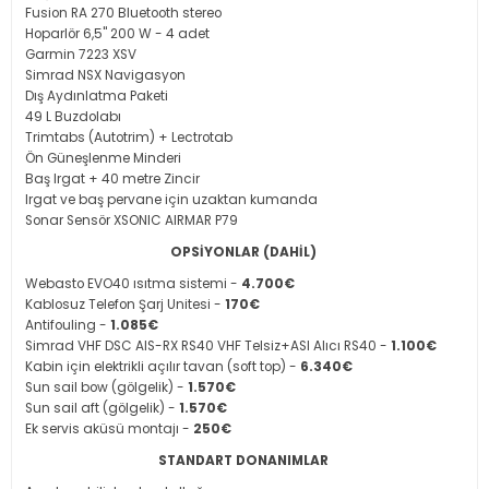
Fusion RA 270 Bluetooth stereo
Hoparlör 6,5" 200 W - 4 adet
Garmin 7223 XSV
Simrad NSX Navigasyon
Dış Aydınlatma Paketi
49 L Buzdolabı
Trimtabs (Autotrim) + Lectrotab
Ön Güneşlenme Minderi
Baş lrgat + 40 metre Zincir
Irgat ve baş pervane için uzaktan kumanda
Sonar Sensör XSONIC AIRMAR P79
OPSİYONLAR (DAHİL)
Webasto EVO40 ısıtma sistemi -
4.700€
Kablosuz Telefon Şarj Unitesi -
170€
Antifouling -
1.085€
Simrad VHF DSC AIS-RX RS40 VHF Telsiz+ASI Alıcı RS40 -
1.100€
Kabin için elektrikli açılır tavan (soft top) -
6.340€
Sun sail bow (gölgelik) -
1.570€
Sun sail aft (gölgelik) -
1.570€
Ek servis aküsü montajı -
250€
STANDART DONANIMLAR