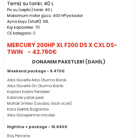
Temiz su tankı: 40 L
Pis su (septic) tankı: 40 L
Maksimum motor gücü: 400 HP'ye kadar
Ayna boyu (shaft): XXL
Kişi kapasitesi: 70
CE kategorisi: C
MERCURY 200HP XL F200 DS X CXL DS-
TWIN - 42.760€
DONANIM PAKETLERİ (DAHİL)
Weekend package - 9.470€
Arka Güverte Arka Oturma Bankı
Arka Güverte Ön Oturma Bankı
Kaptan Kabini Perdeleri
Kabinde yatak pedi
Muftak Ünitesi (Lavabo, Gazlı ocak)
Kara Elektrik Bağlantısı
Arka Güneşlenme minderi
Highline + package - 16.840€
Baş Pervane