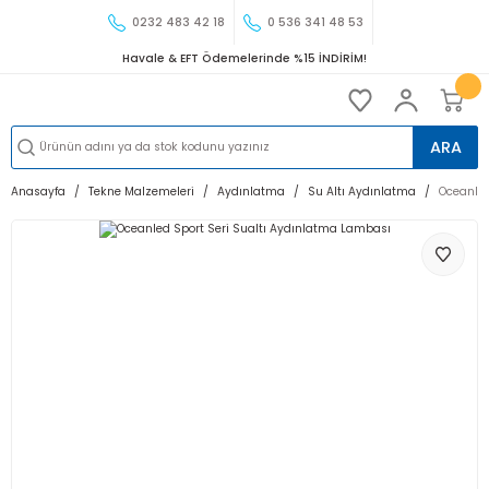
0232 483 42 18
0 536 341 48 53
Havale & EFT Ödemelerinde %15 İNDİRİM!
ARA
Anasayfa
Tekne Malzemeleri
Aydınlatma
Su Altı Aydınlatma
Oceanled