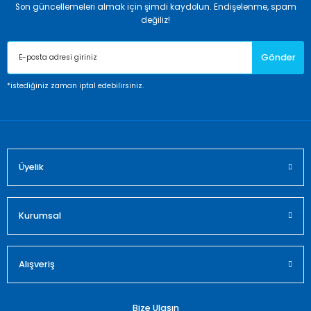
Son güncellemeleri almak için şimdi kaydolun. Endişelenme, spam
Ürün resmi kalitesiz, bozuk veya görüntülenemiyor.
değiliz!
Ürün açıklamasında eksik bilgiler bulunuyor.
Gönder
Ürün bilgilerinde hatalar bulunuyor.
Ürün fiyatı diğer sitelerden daha pahalı.
*istediğiniz zaman iptal edebilirsiniz.
Bu ürüne benzer farklı alternatifler olmalı.
Üyelik
Gönder
Kurumsal
Alışveriş
Bize Ulaşın