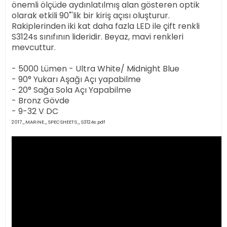
önemli ölçüde aydınlatılmış alan gösteren optik
olarak etkili 90˚'lik bir kiriş açısı oluşturur.
Rakiplerinden iki kat daha fazla LED ile çift renkli
S3124s sınıfının lideridir. Beyaz, mavi renkleri
mevcuttur.
- 5000 Lümen - Ultra White/ Midnight Blue
- 90° Yukarı Aşağı Açı yapabilme
- 20° Sağa Sola Açı Yapabilme
- Bronz Gövde
- 9-32 V DC
2017_MARINE_SPECSHEETS_S3124s.pdf