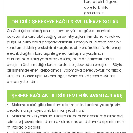
kurulacak bölgeye
göre farklılıklar
gösterebilir.
ON-GRİD ŞEBEKEYE BAĞLI 3 KW TRİFAZE SOLAR
On Grid Şebeke bağlantılı sistemler, yüksek güçte- santral
ÇATI PAKET SİSTEMİ
boyutunda kurulabileceği gibi ev ihtiyaçları için daha küçük ve
güçlü kurulmlarda gerçekleştirilebilir. Örneğin bu sistemlerde bir
konutun elektrik gereksinimi karşılanabilirken, üretilen fazla enerji
elektrik dağıtım kuruluşu ile gerekli anlaşma yapılması
durumunda satış yapılarak kazanç da elde edilebilir. Yeterli
enerjinin üretilmediği durumlarda ise şebekeden enerji alır. Böyle
bir sistemde enerji depolaması yapmaya gerek yoktur. Yanlızca
üretilen DC elektriğin AC elektriğe çevrilmesi ve şebeke uyumlu
olması yeterlidir.
ŞEBEKE BAĞLANTILI SİSTEMLERİN AVANTAJLARI;
Sistemde akü gibi depolama birimleri kullanılmayacağı için
depolama için ayrıca ek bir maliyet olmaz.
Sisteme yakın yerlerde tüketim olacağı ve depolama olmadığı
için enerji çevriminin daha az olmasından dolayı kayıp minimum
miktarda olacaktır.