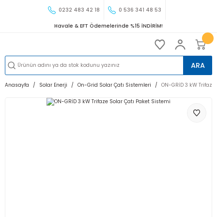
0232 483 42 18
0 536 341 48 53
Havale & EFT Ödemelerinde %15 İNDİRİM!
ARA
Anasayfa
Solar Enerji
On-Grid Solar Çatı Sistemleri
ON-GRİD 3 kW Trifaze 