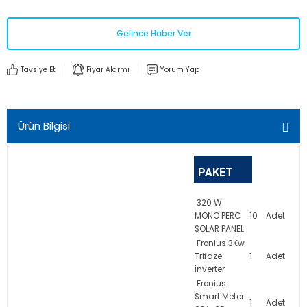
Gelince Haber Ver
Tavsiye Et
Fiyar Alarmı
Yorum Yap
Ürün Bilgisi
PAKET
İÇERİĞİ -
320
W
MONO PERC
10
Adet
5 YIL
SOLAR PANEL
Fronius 3Kw
SİSTEM
Trifaze
1
Adet
İnverter
GARANTİLİ
Fronius
Smart Meter
1
Adet