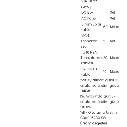
63A-3Faz
Sayaç
DC Box
1
Set
AC Pano
1
Set
6 mm Solar
60
Metre
Kablo
MC4
Konnektör
2
Set
Seti
1 x 16 NYAF
Topraklama
20
Metre
Kablosu
5x6 N2XH
10
Metre
Kablo
Yaz Aylarında günlük
ortalama üretim gücü:
18KW
Kış Aylarında günlük
ortalama üretim gücü
: 10 KW
Yıllık Ortalama Üretim
Gücü: 5280 KW
Üretim değerleri