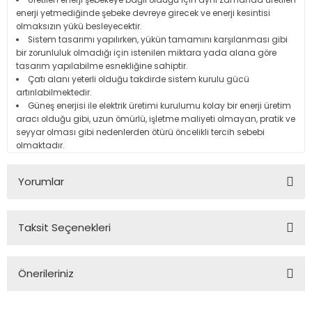
Üretilen enerji şebekeye bağlı olduğu için aynı zamanda üretilen
enerji yetmediğinde şebeke devreye girecek ve enerji kesintisi
olmaksızın yükü besleyecektir.
Sistem tasarımı yapılırken, yükün tamamını karşılanması gibi
bir zorunluluk olmadığı için istenilen miktara yada alana göre
tasarım yapılabilme esnekliğine sahiptir.
Çatı alanı yeterli olduğu takdirde sistem kurulu gücü
artırılabilmektedir.
Güneş enerjisi ile elektrik üretimi kurulumu kolay bir enerji üretim
aracı olduğu gibi, uzun ömürlü, işletme maliyeti olmayan, pratik ve
seyyar olması gibi nedenlerden ötürü öncelikli tercih sebebi
olmaktadır.
Yorumlar
Taksit Seçenekleri
Bu ürüne ilk yorumu siz yapın!
Önerileriniz
Yorum Yaz
Bu ürünün fiyat bilgisi, resim, ürün açıklamalarında ve diğer