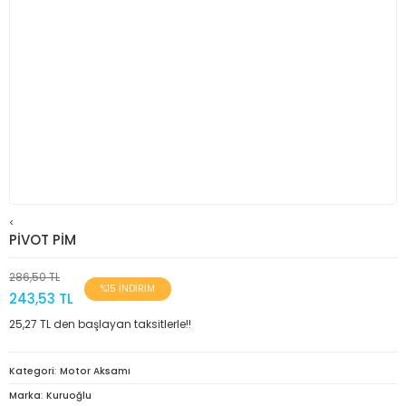
<
PİVOT PİM
286,50 TL
%15 İNDİRİM
243,53 TL
25,27 TL den başlayan taksitlerle!!
Kategori
Motor Aksamı
Marka
Kuruoğlu