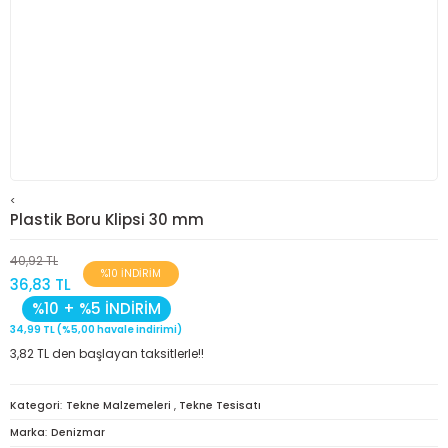
<
Plastik Boru Klipsi 30 mm
40,92 TL
%10 İNDİRİM
36,83 TL
%10 + %5 İNDİRİM
34,99 TL (%5,00 havale indirimi)
3,82 TL den başlayan taksitlerle!!
Kategori
Tekne Malzemeleri
,
Tekne Tesisatı
Marka
Denizmar