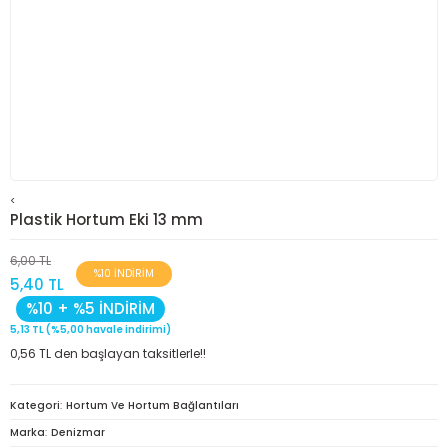
<
Plastik Hortum Eki 13 mm
6,00 TL
%10 İNDİRİM
5,40 TL
%10 + %5 İNDİRİM
5,13 TL (%5,00 havale indirimi)
0,56 TL den başlayan taksitlerle!!
Kategori
Hortum Ve Hortum Bağlantıları
Marka
Denizmar