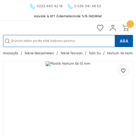
0232 483 42 18
0 536 341 48 53
Havale & EFT Ödemelerinde %15 İNDİRİM!
ARA
Anasayfa
Tekne Malzemeleri
Tekne Tesisatı
Tatlı Su
Hortum Ve Hortum