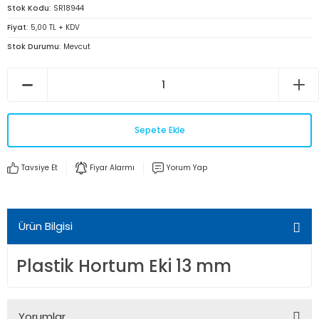
Stok Kodu
SR18944
Fiyat
5,00 TL + KDV
Stok Durumu
Mevcut
Sepete Ekle
Tavsiye Et
Fiyar Alarmı
Yorum Yap
Ürün Bilgisi
Plastik Hortum Eki 13 mm
Yorumlar