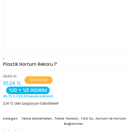
<
Plastik Hortum Rekoru 1”
33,60 TL
%10 İNDİRİM
30,24 TL
%10 + %5 İNDİRİM
28,73 TL (%5,00 havale indirimi)
3,14 TL den başlayan taksitlerle!!
Kategori
Tekne Malzemeleri
,
Tekne Tesisatı
,
Tatlı Su
,
Hortum Ve Hortum
Bağlantıları