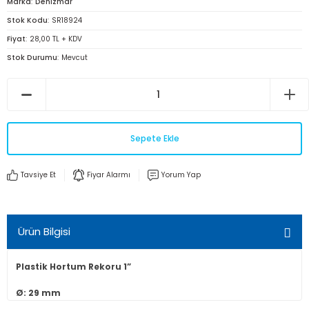
Marka
Denizmar
Stok Kodu
SR18924
Fiyat
28,00 TL + KDV
Stok Durumu
Mevcut
Sepete Ekle
Tavsiye Et
Fiyar Alarmı
Yorum Yap
Ürün Bilgisi
Plastik Hortum Rekoru 1”
Ø: 29 mm