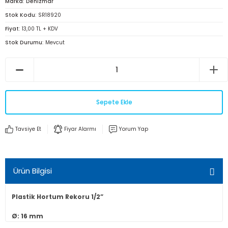
Marka
Denizmar
Stok Kodu
SR18920
Fiyat
13,00 TL + KDV
Stok Durumu
Mevcut
Sepete Ekle
Tavsiye Et
Fiyar Alarmı
Yorum Yap
Ürün Bilgisi
Plastik Hortum Rekoru 1/2”
Ø: 16 mm