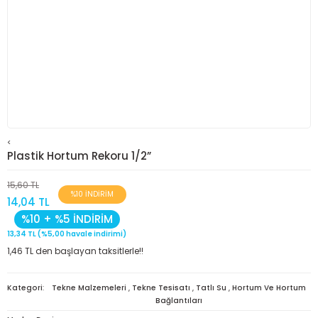
<
Plastik Hortum Rekoru 1/2”
15,60 TL
%10 İNDİRİM
14,04 TL
%10 + %5 İNDİRİM
13,34 TL (%5,00 havale indirimi)
1,46 TL den başlayan taksitlerle!!
Kategori
Tekne Malzemeleri
,
Tekne Tesisatı
,
Tatlı Su
,
Hortum Ve Hortum
Bağlantıları