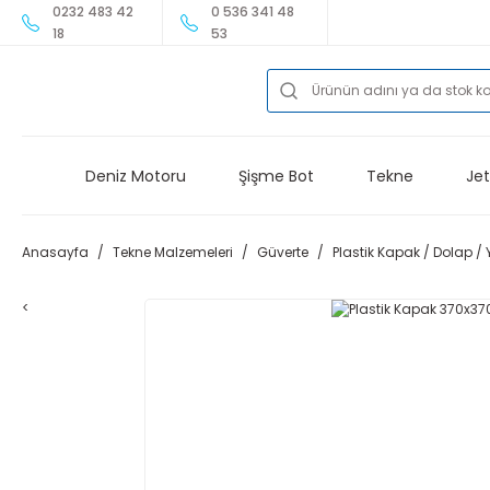
0232 483 42
0 536 341 48
18
53
Deniz Motoru
Şişme Bot
Tekne
Jet
Anasayfa
Tekne Malzemeleri
Güverte
Plastik Kapak / Dolap /
<