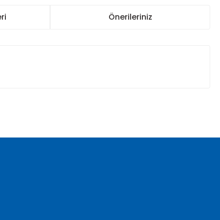
ri
Önerileriniz
za iletebilirsiniz.