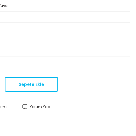
 Yuva
Sepete Ekle
larmı
Yorum Yap