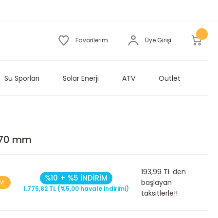
Favorilerim
Üye Girişi
Su Sporları
Solar Enerji
ATV
Outlet
370 mm
193,99 TL den
%10 + %5 İNDİRİM
başlayan
İM
1.775,82 TL (%5,00 havale indirimi)
taksitlerle!!