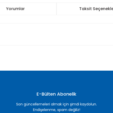
Yorumlar
Taksit Seçenekle
nularda yetersiz gördüğünüz noktaları öneri formunu kullanarak tarafımı
Bu ürüne ilk yorumu siz yapın!
Yorum Yaz
E-Bülten Abonelik
Son güncellemeleri almak için şimdi kaydolun.
Endişelenme, spam değiliz!