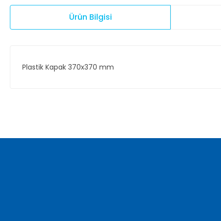
Ürün Bilgisi
Plastik Kapak 370x370 mm
Bu ürünün fiyat bilgisi, resim, ürün açıklamalarında ve diğer ko
Görüş ve önerileriniz için teşekkür ederiz.
Ürün resmi kalitesiz, bozuk veya görüntülenemiyor.
Ürün açıklamasında eksik bilgiler bulunuyor.
Ürün bilgilerinde hatalar bulunuyor.
Ürün fiyatı diğer sitelerden daha pahalı.
Bu ürüne benzer farklı alternatifler olmalı.