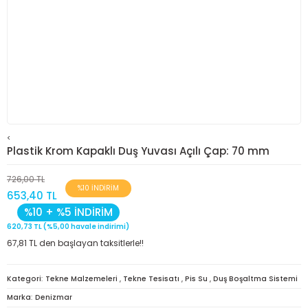
<
Plastik Krom Kapaklı Duş Yuvası Açılı Çap: 70 mm
726,00 TL
%10 İNDİRİM
653,40 TL
%10 + %5 İNDİRİM
620,73 TL (%5,00 havale indirimi)
67,81 TL den başlayan taksitlerle!!
Kategori
Tekne Malzemeleri
,
Tekne Tesisatı
,
Pis Su
,
Duş Boşaltma Sistemi
Marka
Denizmar