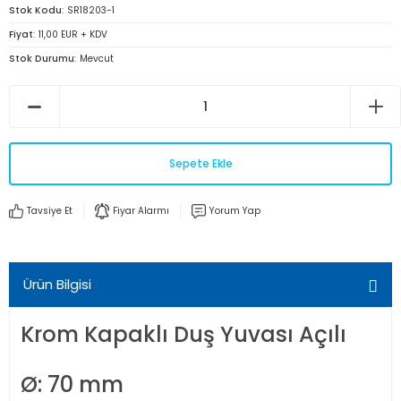
Stok Kodu
SR18203-1
Fiyat
11,00 EUR + KDV
Stok Durumu
Mevcut
Sepete Ekle
Tavsiye Et
Fiyar Alarmı
Yorum Yap
Ürün Bilgisi
Krom Kapaklı Duş Yuvası Açılı
Ø: 70 mm