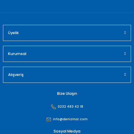
Bu ürüne benzer farklı alternatifler olmalı.
Üyelik
Gönder
Kurumsal
Alışveriş
Bize Ulaşın
0232 483 42 18
info@denizmar.com
Sosyal Medya