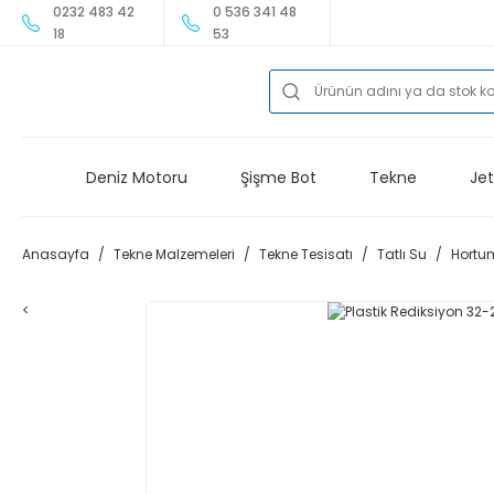
0232 483 42
0 536 341 48
18
53
Deniz Motoru
Şişme Bot
Tekne
Jet
Anasayfa
Tekne Malzemeleri
Tekne Tesisatı
Tatlı Su
Hortum
<