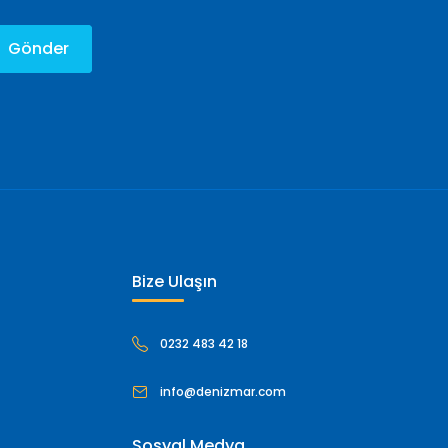
Gönder
Bize Ulaşın
0232 483 42 18
info@denizmar.com
Sosyal Medya