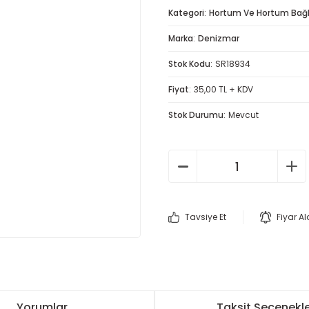
Kategori
Hortum Ve Hortum Bağla
Marka
Denizmar
Stok Kodu
SR18934
Fiyat
35,00 TL + KDV
Stok Durumu
Mevcut
Tavsiye Et
Fiyar A
Yorumlar
Taksit Seçenekle