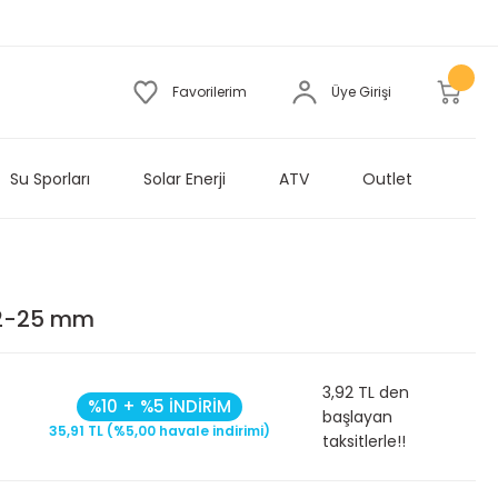
Favorilerim
Üye Girişi
Su Sporları
Solar Enerji
ATV
Outlet
32-25 mm
3,92 TL den
%10 + %5 İNDİRİM
başlayan
35,91 TL (%5,00 havale indirimi)
taksitlerle!!