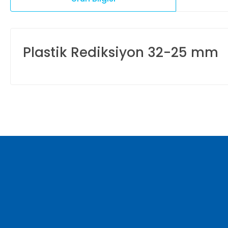
Plastik Rediksiyon 32-25 mm
Bu ürünün fiyat bilgisi, resim, ürün açıklamalarında ve diğer ko
Görüş ve önerileriniz için teşekkür ederiz.
Ürün resmi kalitesiz, bozuk veya görüntülenemiyor.
Ürün açıklamasında eksik bilgiler bulunuyor.
Ürün bilgilerinde hatalar bulunuyor.
Ürün fiyatı diğer sitelerden daha pahalı.
Bu ürüne benzer farklı alternatifler olmalı.