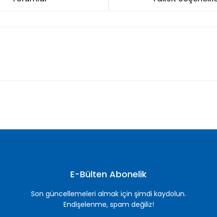
nularda yetersiz gördüğünüz noktaları öneri formunu kullanarak tarafımı
Bu ürüne ilk yorumu siz yapın!
Yorum Yaz
E-Bülten Abonelik
Son güncellemeleri almak için şimdi kaydolun.
Endişelenme, spam değiliz!