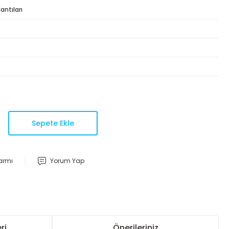
ntıları
Sepete Ekle
larmı
Yorum Yap
ri
Önerileriniz