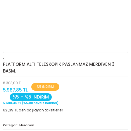
<
PLATFORM ALTI TELESKOPİK PASLANMAZ MERDİVEN 3
BASM.
6.303,00 TL
%5 İNDİRİM
5.987,85 TL
%5 + %5 İNDİRİM
5.688,46 TL (%5,00 havale indirimi)
621,39 TL den başlayan taksitlerle!!
Kategori
Merdiven