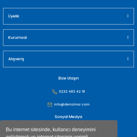
Üyelik
Gönder
Kurumsal
Alışveriş
Bize Ulaşın
0232 483 42 18
info@denizmar.com
Sosyal Medya
Bu internet sitesinde, kullanıcı deneyimini
geliştirmek ve internet sitesinin verimli