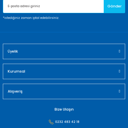
Gönder
Ürün bilgilerinde hatalar bulunuyor.
Ürün fiyatı diğer sitelerden daha pahalı.
*istediğiniz zaman iptal edebilirsiniz.
Bu ürüne benzer farklı alternatifler olmalı.
Üyelik
Gönder
Kurumsal
Alışveriş
Bize Ulaşın
0232 483 42 18