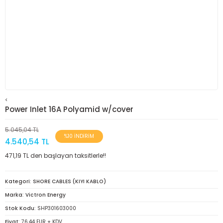
<
Power Inlet 16A Polyamid w/cover
5.045,04 TL
%10 İNDİRİM
4.540,54 TL
471,19 TL den başlayan taksitlerle!!
Kategori
SHORE CABLES (KIYI KABLO)
Marka
Victron Energy
Stok Kodu
SHP301603000
Fiyat
76,44 EUR + KDV