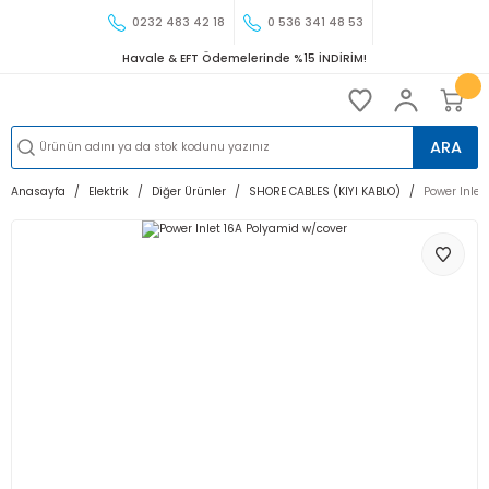
0232 483 42 18
0 536 341 48 53
Havale & EFT Ödemelerinde %15 İNDİRİM!
ARA
Anasayfa
Elektrik
Diğer Ürünler
SHORE CABLES (KIYI KABLO)
Power Inlet