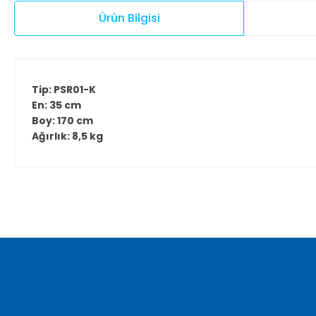
Ürün Bilgisi
Tip: PSR01-K
En: 35 cm
Boy: 170 cm
Ağırlık: 8,5 kg
Bu ürünün fiyat bilgisi, resim, ürün açıklamalarında ve diğer ko
Görüş ve önerileriniz için teşekkür ederiz.
Ürün resmi kalitesiz, bozuk veya görüntülenemiyor.
Ürün açıklamasında eksik bilgiler bulunuyor.
Ürün bilgilerinde hatalar bulunuyor.