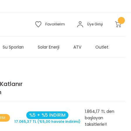
Favorilerim
Üye Girişi
Su Sporları
Solar Enerji
ATV
Outlet
Katlanır
m
1.864,17 TL den
%5 + %5 İNDİRİM
başlayan
RİM
17.065,37 TL (%5,00 havale indirimi)
taksitlerle!!