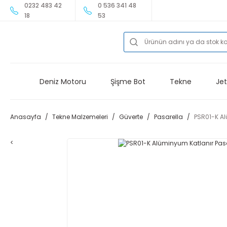
0232 483 42
0 536 341 48
18
53
Deniz Motoru
Şişme Bot
Tekne
Jet
Anasayfa
Tekne Malzemeleri
Güverte
Pasarella
PSR01-K A
<