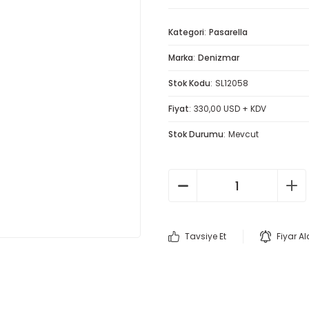
Kategori
Pasarella
Marka
Denizmar
Stok Kodu
SL12058
Fiyat
330,00 USD + KDV
Stok Durumu
Mevcut
Tavsiye Et
Fiyar A