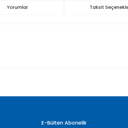
Yorumlar
Taksit Seçenekle
nularda yetersiz gördüğünüz noktaları öneri formunu kullanarak tarafımı
Bu ürüne ilk yorumu siz yapın!
Yorum Yaz
E-Bülten Abonelik