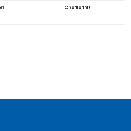
ri
Önerileriniz
za iletebilirsiniz.