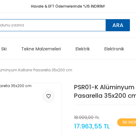
Havale & EFT Ödemelerinde %15 İNDİRİM!
ARA
 Ski
Tekne Malzemeleri
Elektrik
Elektronik
lüminyum Katlanır Pasarella 35x200 cm
PSR01-K Alüminyum 
Pasarella 35x200 c
18.909,00 TL
%5 İNDİ
17.963,55 TL