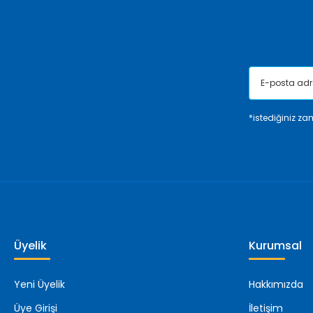
Ürün fiyatı diğer sitelerden daha pahalı.
Bu ürüne benzer farklı alternatifler olmalı.
*istediğiniz zam
Üyelik
Kurumsal
Yeni Üyelik
Hakkımızda
Üye Girişi
İletişim