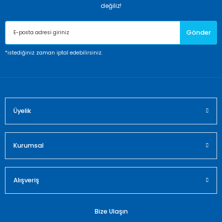
Ürün resmi kalitesiz, bozuk veya görüntülenemiyor.
değiliz!
Ürün açıklamasında eksik bilgiler bulunuyor.
Gönder
Ürün bilgilerinde hatalar bulunuyor.
Ürün fiyatı diğer sitelerden daha pahalı.
*istediğiniz zaman iptal edebilirsiniz.
Bu ürüne benzer farklı alternatifler olmalı.
Üyelik
Gönder
Kurumsal
Alışveriş
Bize Ulaşın