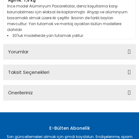
Ağırlık: 7,5 kg
İnce model Alüminyum Pasarellalar, deniz koşullarına karşı
korunabilmesi için eloksal ile kaplanmıştır. Ahşap ve alüminyum
basamaklı olmak üzere iki çeşittir. İkisinin de farklı boyları
mevcuttur. Yan tutamak ve montaj ayakları bütün modellere
dahildir.
30'luk modellerde yan tutamak yoktur.
Yorumlar
Taksit Seçenekleri
Bu ürüne ilk yorumu siz yapın!
Önerileriniz
Yorum Yaz
Bu ürünün fiyat bilgisi, resim, ürün açıklamalarında ve diğer
konularda yetersiz gördüğünüz noktaları öneri formunu
kullanarak tarafımıza iletebilirsiniz.
Görüş ve önerileriniz için teşekkür ederiz.
E-Bülten Abonelik
Son güncellemeleri almak için şimdi kaydolun. Endişelenme, spam