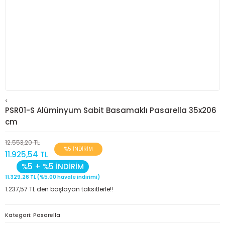
<
PSR01-S Alüminyum Sabit Basamaklı Pasarella 35x206
cm
12.553,20 TL
%5 İNDİRİM
11.925,54 TL
%5 + %5 İNDİRİM
11.329,26 TL (%5,00 havale indirimi)
1.237,57 TL den başlayan taksitlerle!!
Kategori
Pasarella