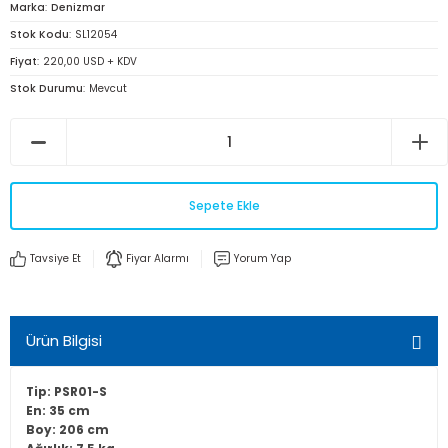
Marka
Denizmar
Stok Kodu
SL12054
Fiyat
220,00 USD + KDV
Stok Durumu
Mevcut
Sepete Ekle
Tavsiye Et
Fiyar Alarmı
Yorum Yap
Ürün Bilgisi
Tip: PSR01-S
En: 35 cm
Boy: 206 cm