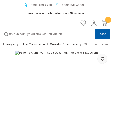
0232 483 42 18
0 536 341 48 53
Havale & EFT Ödemelerinde %15 İNDİRİM!
ARA
Anasayfa
Tekne Malzemeleri
Güverte
Pasarella
PSR01-S Alüminyum S