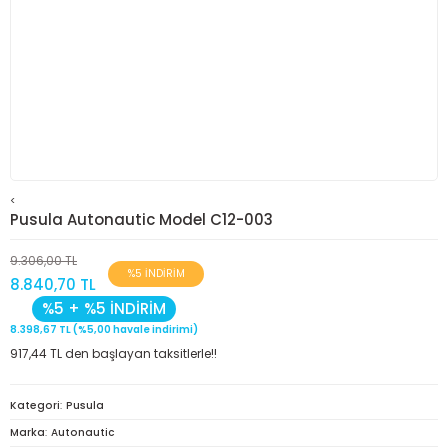
<
Pusula Autonautic Model C12-003
9.306,00 TL
%5 İNDİRİM
8.840,70 TL
%5 + %5 İNDİRİM
8.398,67 TL (%5,00 havale indirimi)
917,44 TL den başlayan taksitlerle!!
Kategori
Pusula
Marka
Autonautic