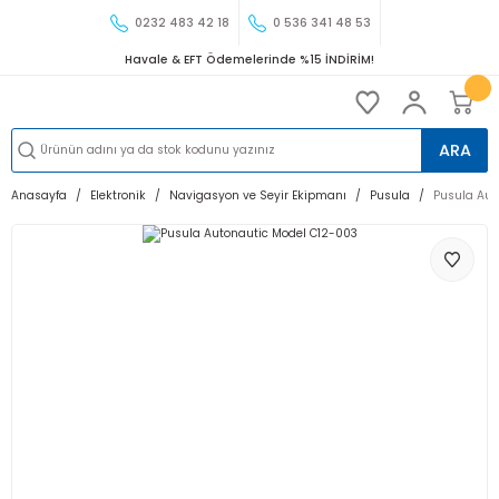
0232 483 42 18
0 536 341 48 53
Havale & EFT Ödemelerinde %15 İNDİRİM!
ARA
Anasayfa
Elektronik
Navigasyon ve Seyir Ekipmanı
Pusula
Pusula Aut