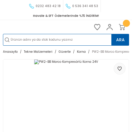
0232 483 42 18
0 536 341 48 53
Havale & EFT Ödemelerinde %15 İNDİRİM!
ARA
Anasayfa
Tekne Malzemeleri
Güverte
Korna
PW2-BB Marco Kompresörl