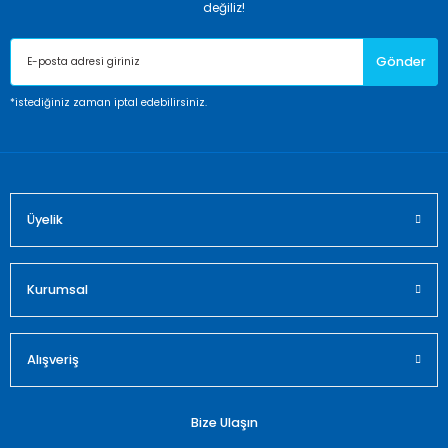
Ürün resmi kalitesiz, bozuk veya görüntülenemiyor.
değiliz!
Ürün açıklamasında eksik bilgiler bulunuyor.
Gönder
Ürün bilgilerinde hatalar bulunuyor.
Ürün fiyatı diğer sitelerden daha pahalı.
*istediğiniz zaman iptal edebilirsiniz.
Bu ürüne benzer farklı alternatifler olmalı.
Üyelik
Gönder
Kurumsal
Alışveriş
Bize Ulaşın