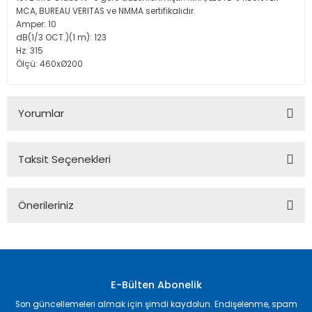
MCA, BUREAU VERITAS ve NMMA sertifikalıdır.
Amper: 10
dB(1/3 OCT.)(1 m): 123
Hz: 315
Ölçü: 460xØ200
Yorumlar
Taksit Seçenekleri
Bu ürüne ilk yorumu siz yapın!
Önerileriniz
Yorum Yaz
Bu ürünün fiyat bilgisi, resim, ürün açıklamalarında ve diğer
konularda yetersiz gördüğünüz noktaları öneri formunu
kullanarak tarafımıza iletebilirsiniz.
Görüş ve önerileriniz için teşekkür ederiz.
E-Bülten Abonelik
Son güncellemeleri almak için şimdi kaydolun. Endişelenme, spam