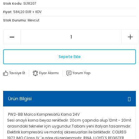
Stok Kodu
SL18207
Fiyat
584,20 EUR + KDV
Stok Durumu
Mevcut
Sepete Ekle
Tavsiye Et
Fiyar Alarmı
Yorum Yap
Ürün Bilgisi
PW2-BB Marco Kompresörlü Korna 24V
Sesi onaylı korna beyaz renktedir. 20cm çapında olup 12mt - 20mt
arasındaki tekneler için uygundur.Tabanı yeni italyan tasarımıdır.
Elektirik kompresörü ve montaj aksesuarları ile birliktedir. COLREG
1972 IMO Class IV `e göre düzenlenmiştir. RINA, LLOYD`S REGISTER