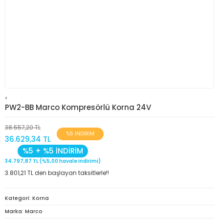
<
PW2-BB Marco Kompresörlü Korna 24V
38.557,20 TL
%5 İNDİRİM
36.629,34 TL
%5 + %5 İNDİRİM
34.797,87 TL (%5,00 havale indirimi)
3.801,21 TL den başlayan taksitlerle!!
Kategori
Korna
Marka
Marco