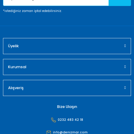
Ürün fiyatı diğer sitelerden daha pahalı.
*istediğiniz zaman iptal edebilirsiniz.
Bu ürüne benzer farklı alternatifler olmalı.
Üyelik
Gönder
Kurumsal
Alışveriş
Bize Ulaşın
0232 483 42 18
info@denizmar.com