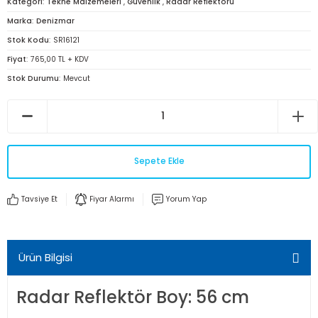
Kategori
Tekne Malzemeleri
,
Güvenlik
,
Radar Reflektörü
Marka
Denizmar
Stok Kodu
SR16121
Fiyat
765,00 TL + KDV
Stok Durumu
Mevcut
Sepete Ekle
Tavsiye Et
Fiyar Alarmı
Yorum Yap
Ürün Bilgisi
Radar Reflektör Boy: 56 cm