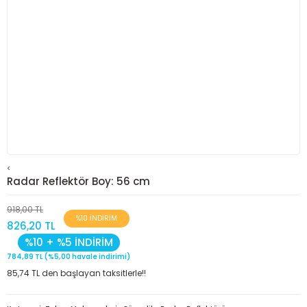
<
Radar Reflektör Boy: 56 cm
918,00 TL
%10 İNDİRİM
826,20 TL
%10 + %5 İNDİRİM
784,89 TL (%5,00 havale indirimi)
85,74 TL den başlayan taksitlerle!!