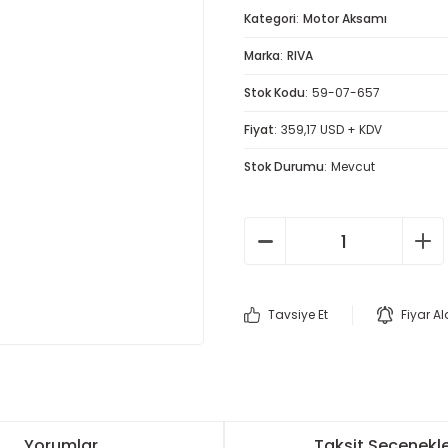
Kategori
Motor Aksamı
Marka
RIVA
Stok Kodu
59-07-657
Fiyat
359,17 USD + KDV
Stok Durumu
Mevcut
Tavsiye Et
Fiyar A
Yorumlar
Taksit Seçenekle