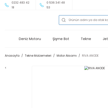
0232 483 42
0 536 341 48
18
53
Deniz Motoru
Şişme Bot
Tekne
Jet
Anasayfa
Tekne Malzemeleri
Motor Aksamı
RIVA ANODE
<