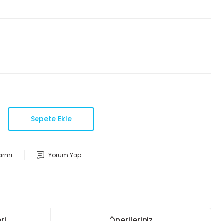
Sepete Ekle
larmı
Yorum Yap
ri
Önerileriniz