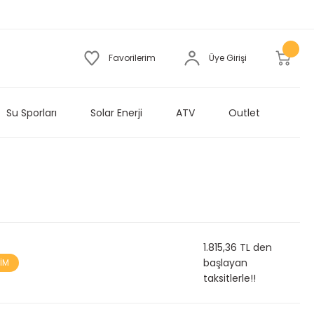
Favorilerim
Üye Girişi
Su Sporları
Solar Enerji
ATV
Outlet
1.815,36 TL den
başlayan
RİM
taksitlerle!!