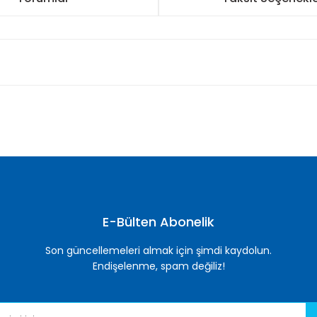
nularda yetersiz gördüğünüz noktaları öneri formunu kullanarak tarafımı
Bu ürüne ilk yorumu siz yapın!
Yorum Yaz
E-Bülten Abonelik
Son güncellemeleri almak için şimdi kaydolun.
Endişelenme, spam değiliz!