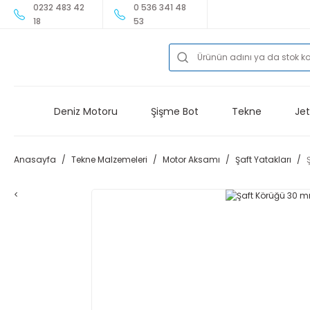
0232 483 42
0 536 341 48
18
53
Deniz Motoru
Şişme Bot
Tekne
Jet
Anasayfa
Tekne Malzemeleri
Motor Aksamı
Şaft Yatakları
<