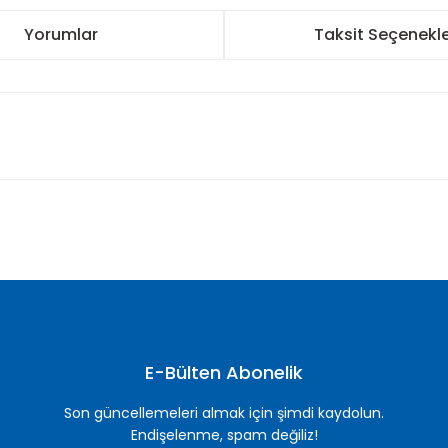
Yorumlar
Taksit Seçenekle
nularda yetersiz gördüğünüz noktaları öneri formunu kullanarak tarafımı
Bu ürüne ilk yorumu siz yapın!
Yorum Yaz
E-Bülten Abonelik
Son güncellemeleri almak için şimdi kaydolun.
Endişelenme, spam değiliz!