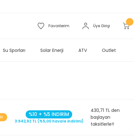
Favorilerim
Üye Girişi
Su Sporları
Solar Enerji
ATV
Outlet
430,71 TL den
%10 + %5 İNDİRİM
başlayan
İM
3.942,92 TL (%5,00 havale indirimi)
taksitlerle!!