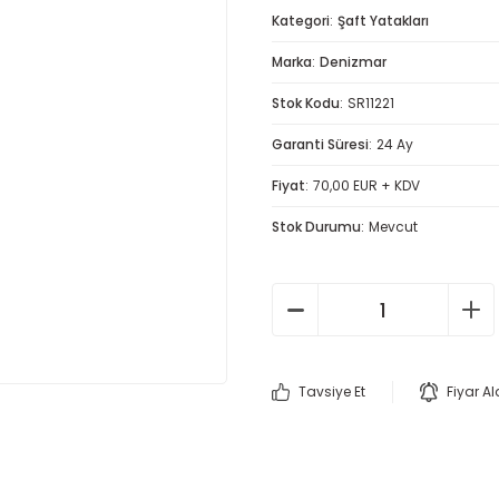
Kategori
Şaft Yatakları
Marka
Denizmar
Stok Kodu
SR11221
Garanti Süresi
24 Ay
Fiyat
70,00 EUR + KDV
Stok Durumu
Mevcut
Tavsiye Et
Fiyar A