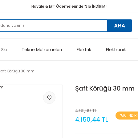
Havale & EFT Ödemelerinde %15 İNDİRİM!
ARA
 Ski
Tekne Malzemeleri
Elektrik
Elektronik
Şaft Körüğü 30 mm
Şaft Körüğü 30 mm
4.611,60 TL
%10 İNDİR
4.150,44 TL