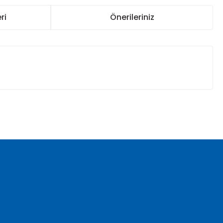
ri
Önerileriniz
za iletebilirsiniz.