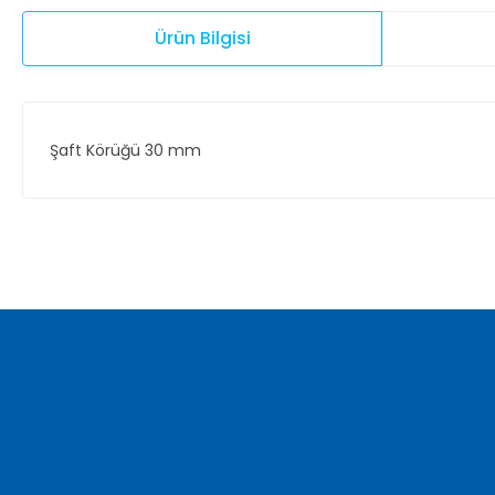
Ürün Bilgisi
Şaft Körüğü 30 mm
Bu ürünün fiyat bilgisi, resim, ürün açıklamalarında ve diğer ko
Görüş ve önerileriniz için teşekkür ederiz.
Ürün resmi kalitesiz, bozuk veya görüntülenemiyor.
Ürün açıklamasında eksik bilgiler bulunuyor.
Ürün bilgilerinde hatalar bulunuyor.
Ürün fiyatı diğer sitelerden daha pahalı.
Bu ürüne benzer farklı alternatifler olmalı.