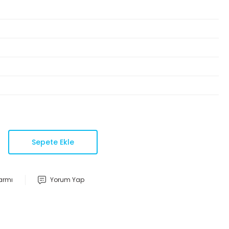
Sepete Ekle
larmı
Yorum Yap