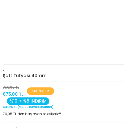
<
Şaft Tutyası 40mm
750,00 TL
%10 İNDİRİM
675,00 TL
%10 + %5 İNDİRİM
641,25 TL (%5,00 havale indirimi)
70,05 TL den başlayan taksitlerle!!