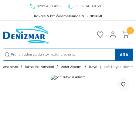
0232 483 42 18
0 536 341 48 53
Havale & EFT Ödemelerinde %15 İNDİRİM!
ARA
Anasayfa
Tekne Malzemeleri
Motor Aksamı
Tutya
Şaft Tutyası 40mm