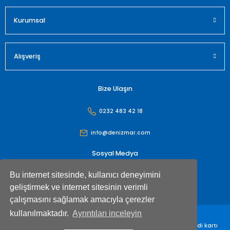
Gönder
Kurumsal
Alışveriş
Bize Ulaşın
0232 483 42 18
info@denizmar.com
Sosyal Medya
Bu internet sitesinde, kullanıcı deneyimini
geliştirmek ve internet sitesinin verimli
çalışmasını sağlamak amacıyla çerezler
kullanılmaktadır.
Ayrıntıları inceleyin
Denizmar İç Dış Ticaret Anonim Şirketi© Tüm hakları saklıdır. Kredi kartı