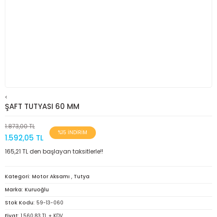
<
ŞAFT TUTYASI 60 MM
1.873,00 TL
%15 İNDİRİM
1.592,05 TL
165,21 TL den başlayan taksitlerle!!
Kategori
Motor Aksamı
,
Tutya
Marka
Kuruoğlu
Stok Kodu
59-13-060
Fiyat
1.560,83 TL + KDV