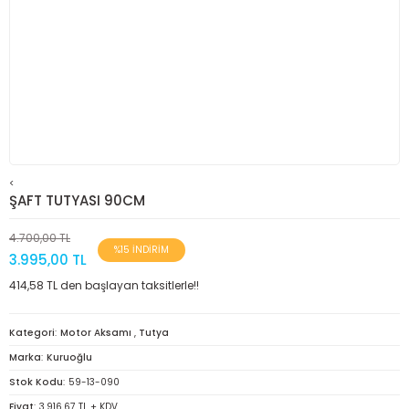
<
ŞAFT TUTYASI 90CM
4.700,00 TL
%15 İNDİRİM
3.995,00 TL
414,58 TL den başlayan taksitlerle!!
Kategori
Motor Aksamı
,
Tutya
Marka
Kuruoğlu
Stok Kodu
59-13-090
Fiyat
3.916,67 TL + KDV