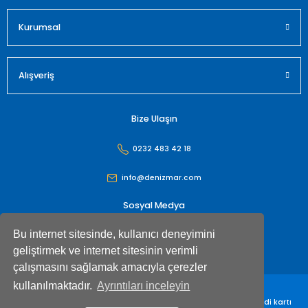
Gönder
Kurumsal
Alışveriş
Bize Ulaşın
0232 483 42 18
info@denizmar.com
Sosyal Medya
Bu internet sitesinde, kullanıcı deneyimini
geliştirmek ve internet sitesinin verimli
çalışmasını sağlamak amacıyla çerezler
kullanılmaktadır.
Ayrıntıları inceleyin
Denizmar İç Dış Ticaret Anonim Şirketi© Tüm hakları saklıdır. Kredi kartı