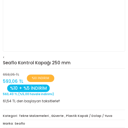
<
Seaflo Kontrol Kapağı 250 mm
658,95 TL
%10 İNDİRİM
593,06 TL
%10 + %5 İNDİRİM
563,40 TL (%5,00 havale indirimi)
61,54 TL den başlayan taksitlerle!!
Kategori
Tekne Malzemeleri
,
Güverte
,
Plastik Kapak / Dolap / Yuva
Marka
Seaflo