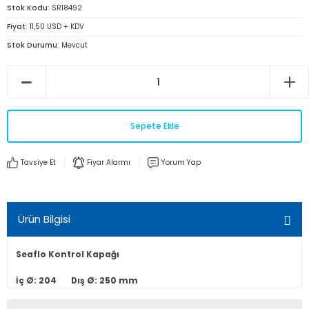
Stok Kodu
SR18492
Fiyat
11,50 USD + KDV
Stok Durumu
Mevcut
Sepete Ekle
Tavsiye Et
Fiyar Alarmı
Yorum Yap
Ürün Bilgisi
Seaflo Kontrol Kapağı
İç Ø: 204 Dış Ø: 250 mm