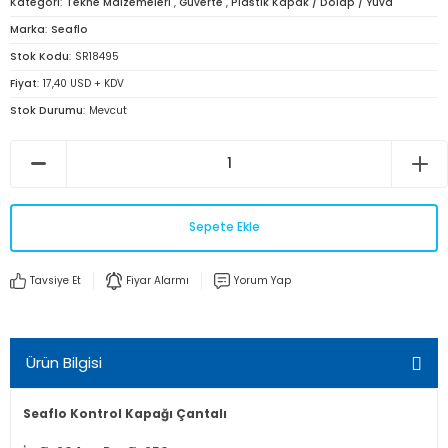
Kategori
Tekne Malzemeleri
,
Güverte
,
Plastik Kapak / Dolap / Yuva
Marka
Seaflo
Stok Kodu
SR18495
Fiyat
17,40 USD + KDV
Stok Durumu
Mevcut
Sepete Ekle
Tavsiye Et
Fiyar Alarmı
Yorum Yap
Ürün Bilgisi
Seaflo Kontrol Kapağı Çantalı