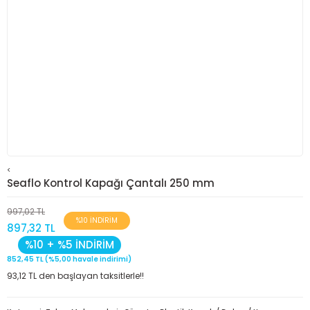
<
Seaflo Kontrol Kapağı Çantalı 250 mm
997,02 TL
%10 İNDİRİM
897,32 TL
%10 + %5 İNDİRİM
852,45 TL (%5,00 havale indirimi)
93,12 TL den başlayan taksitlerle!!