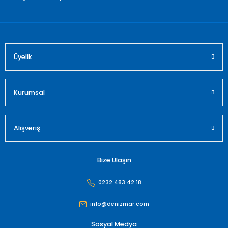
Bu ürüne benzer farklı alternatifler olmalı.
Üyelik
Gönder
Kurumsal
Alışveriş
Bize Ulaşın
0232 483 42 18
info@denizmar.com
Sosyal Medya