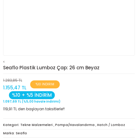
<
Seaflo Plastik Lumboz Çap: 26 cm Beyaz
1.283,85 TL
%10 İNDİRİM
1.155,47 TL
%10 + %5 İNDİRİM
1.097,69 TL (%5,00 havale indirimi)
119,91 TL den başlayan taksitlerle!!
Kategori
Tekne Malzemeleri
,
Pompa/Havalandırma
,
Hatch / Lomboz
Marka
Seaflo