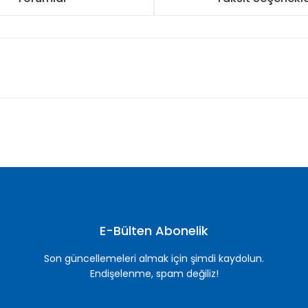
nularda yetersiz gördüğünüz noktaları öneri formunu kullanarak tarafımı
Bu ürüne ilk yorumu siz yapın!
Yorum Yaz
E-Bülten Abonelik
Son güncellemeleri almak için şimdi kaydolun.
Endişelenme, spam değiliz!