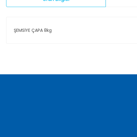
ŞEMSİYE ÇAPA 8kg
Bu ürünün fiyat bilgisi, resim, ürün açıklamalarında ve diğer ko
Görüş ve önerileriniz için teşekkür ederiz.
Ürün resmi kalitesiz, bozuk veya görüntülenemiyor.
Ürün açıklamasında eksik bilgiler bulunuyor.
Ürün bilgilerinde hatalar bulunuyor.
Ürün fiyatı diğer sitelerden daha pahalı.
Bu ürüne benzer farklı alternatifler olmalı.