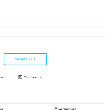
Sepete Ekle
larmı
Yorum Yap
ri
Önerileriniz