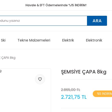
Havale & EFT Ödemelerinde %15 İNDİRİM!
ARA
 Ski
Tekne Malzemeleri
Elektrik
Elektronik
E ÇAPA 8kg
ŞEMSİYE ÇAPA 8kg
2.865,00 TL
%5 İNDİRİ
2.721,75 TL