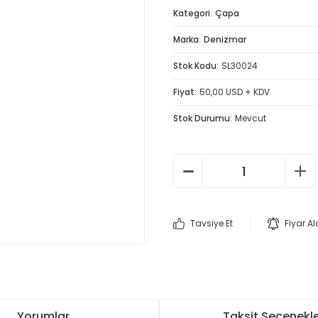
Kategori
Çapa
Marka
Denizmar
Stok Kodu
SL30024
Fiyat
50,00 USD + KDV
Stok Durumu
Mevcut
Tavsiye Et
Fiyar A
Yorumlar
Taksit Seçenekle