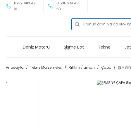
0232 483 42
0 536 341 48
18
53
Deniz Motoru
Şişme Bot
Tekne
Jet
Anasayfa
Tekne Malzemeleri
Rıhtım / Liman
Çapa
ŞEMSİY
<