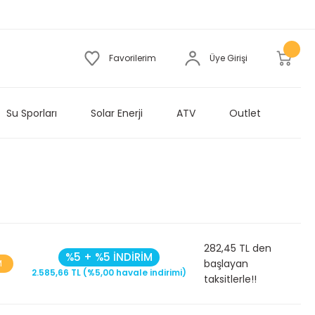
Favorilerim
Üye Girişi
Su Sporları
Solar Enerji
ATV
Outlet
282,45 TL den
%5 + %5 İNDİRİM
başlayan
M
2.585,66 TL (%5,00 havale indirimi)
taksitlerle!!