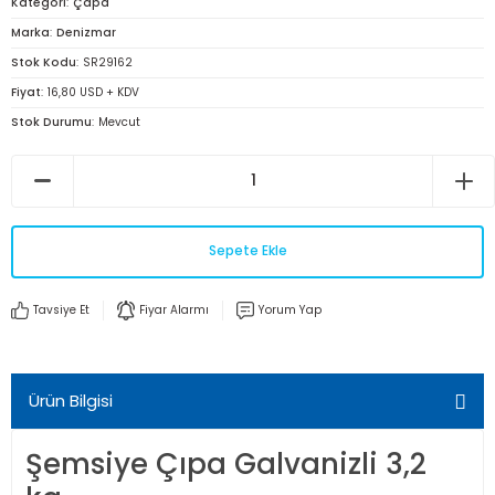
Kategori
Çapa
Marka
Denizmar
Stok Kodu
SR29162
Fiyat
16,80 USD + KDV
Stok Durumu
Mevcut
Sepete Ekle
Tavsiye Et
Fiyar Alarmı
Yorum Yap
Ürün Bilgisi
Şemsiye Çıpa Galvanizli 3,2