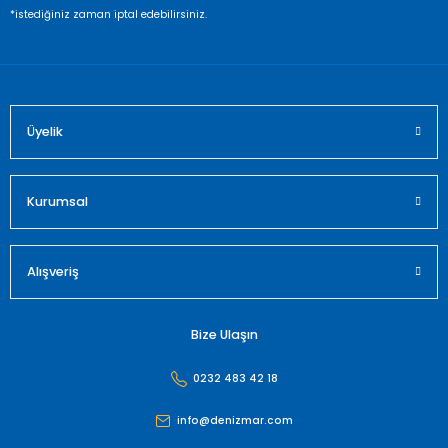
Ürün fiyatı diğer sitelerden daha pahalı.
*istediğiniz zaman iptal edebilirsiniz.
Bu ürüne benzer farklı alternatifler olmalı.
Üyelik
Gönder
Kurumsal
Alışveriş
Bize Ulaşın
0232 483 42 18
info@denizmar.com