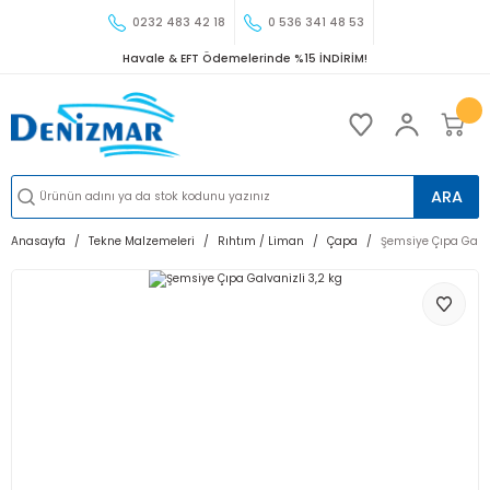
0232 483 42 18
0 536 341 48 53
Havale & EFT Ödemelerinde %15 İNDİRİM!
ARA
Anasayfa
Tekne Malzemeleri
Rıhtım / Liman
Çapa
Şemsiye Çıpa Galva