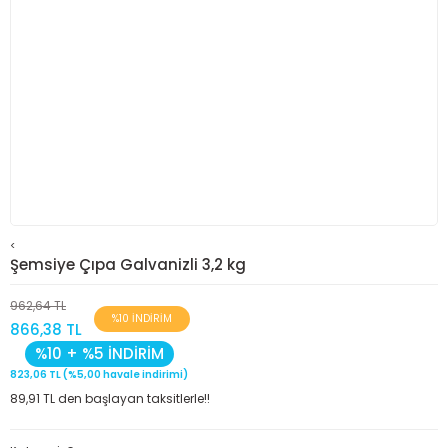
<
Şemsiye Çıpa Galvanizli 3,2 kg
962,64 TL
%10 İNDİRİM
866,38 TL
%10 + %5 İNDİRİM
823,06 TL (%5,00 havale indirimi)
89,91 TL den başlayan taksitlerle!!