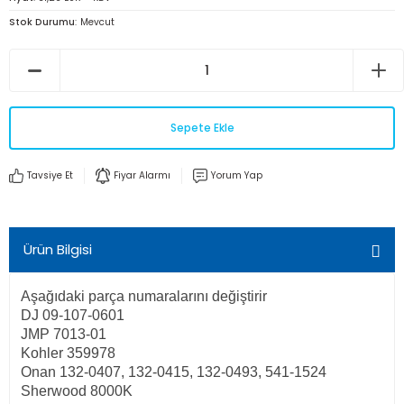
Stok Durumu
Mevcut
Sepete Ekle
Tavsiye Et
Fiyar Alarmı
Yorum Yap
Ürün Bilgisi
Aşağıdaki parça numaralarını değiştirir
DJ 09-107-0601
JMP 7013-01
Kohler 359978
Onan 132-0407, 132-0415, 132-0493, 541-1524
Sherwood 8000K