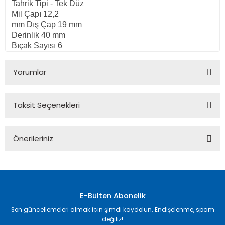
Tahrik Tipi - Tek Düz
Mil Çapı 12,2
mm Dış Çap 19 mm
Derinlik 40 mm
Bıçak Sayısı 6
Yorumlar
Taksit Seçenekleri
Bu ürüne ilk yorumu siz yapın!
Önerileriniz
Yorum Yaz
Bu ürünün fiyat bilgisi, resim, ürün açıklamalarında ve diğer
konularda yetersiz gördüğünüz noktaları öneri formunu
kullanarak tarafımıza iletebilirsiniz.
Görüş ve önerileriniz için teşekkür ederiz.
E-Bülten Abonelik
Son güncellemeleri almak için şimdi kaydolun. Endişelenme, spam
Ürün resmi kalitesiz, bozuk veya görüntülenemiyor.
değiliz!