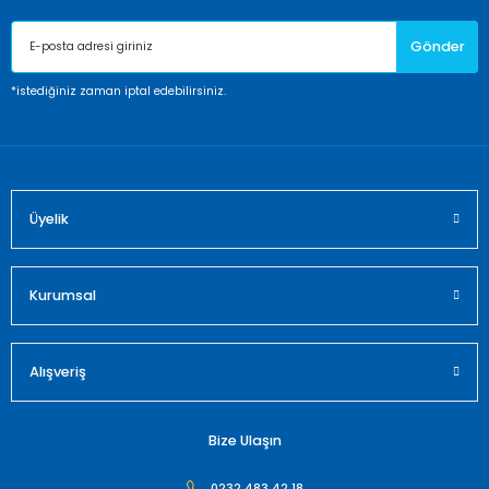
Ürün açıklamasında eksik bilgiler bulunuyor.
Gönder
Ürün bilgilerinde hatalar bulunuyor.
Ürün fiyatı diğer sitelerden daha pahalı.
*istediğiniz zaman iptal edebilirsiniz.
Bu ürüne benzer farklı alternatifler olmalı.
Üyelik
Gönder
Kurumsal
Alışveriş
Bize Ulaşın
0232 483 42 18