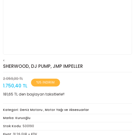
<
SHERWOOD, DJ PUMP, JMP IMPELLER
2.059,30 TL
%15 İNDİRİM
1.750,40 TL
181,65 TL den başlayan taksitlerle!!
Kategori
Deniz Motoru
,
Motor Yağı ve Aksesuarlar
Marka
Kuruoğlu
Stok Kodu
500190
Fiyat
31,26 EUR + KDV