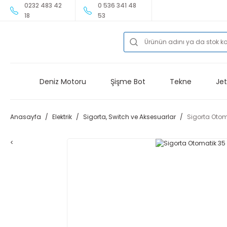
0232 483 42
0 536 341 48
18
53
Deniz Motoru
Şişme Bot
Tekne
Jet
Anasayfa
Elektrik
Sigorta, Switch ve Aksesuarlar
Sigorta Oto
<