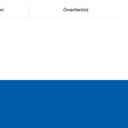
ri
Önerileriniz
za iletebilirsiniz.