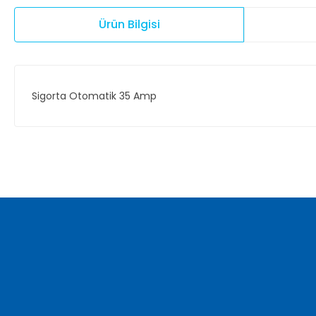
Ürün Bilgisi
Sigorta Otomatik 35 Amp
Bu ürünün fiyat bilgisi, resim, ürün açıklamalarında ve diğer ko
Görüş ve önerileriniz için teşekkür ederiz.
Ürün resmi kalitesiz, bozuk veya görüntülenemiyor.
Ürün açıklamasında eksik bilgiler bulunuyor.
Ürün bilgilerinde hatalar bulunuyor.
Ürün fiyatı diğer sitelerden daha pahalı.
Bu ürüne benzer farklı alternatifler olmalı.