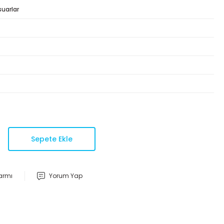
suarlar
Sepete Ekle
larmı
Yorum Yap