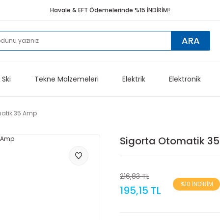
Havale & EFT Ödemelerinde %15 İNDİRİM!
ARA
 Ski
Tekne Malzemeleri
Elektrik
Elektronik
matik 35 Amp
Sigorta Otomatik 3
216,83 TL
%10 İNDİRİM
195,15 TL