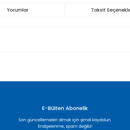
Yorumlar
Taksit Seçenekle
nularda yetersiz gördüğünüz noktaları öneri formunu kullanarak tarafımı
Bu ürüne ilk yorumu siz yapın!
Yorum Yaz
E-Bülten Abonelik
Son güncellemeleri almak için şimdi kaydolun.
Endişelenme, spam değiliz!