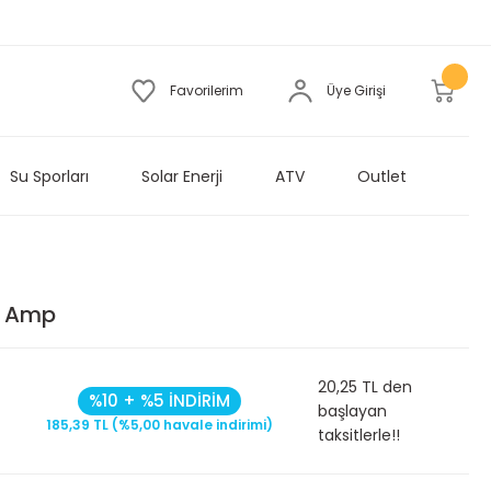
Favorilerim
Üye Girişi
Su Sporları
Solar Enerji
ATV
Outlet
5 Amp
20,25 TL den
%10 + %5 İNDİRİM
başlayan
185,39 TL (%5,00 havale indirimi)
taksitlerle!!