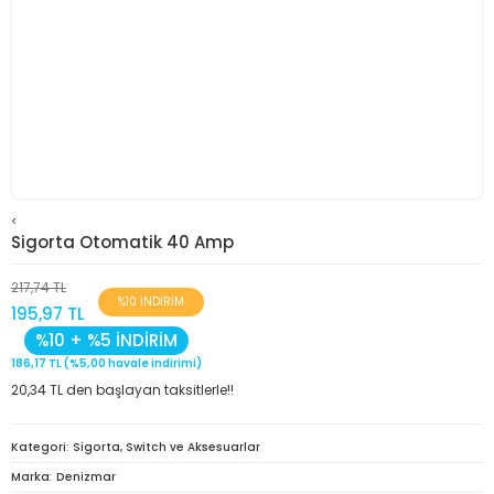
<
Sigorta Otomatik 40 Amp
217,74 TL
%10 İNDİRİM
195,97 TL
%10 + %5 İNDİRİM
186,17 TL (%5,00 havale indirimi)
20,34 TL den başlayan taksitlerle!!
Kategori
Sigorta, Switch ve Aksesuarlar
Marka
Denizmar