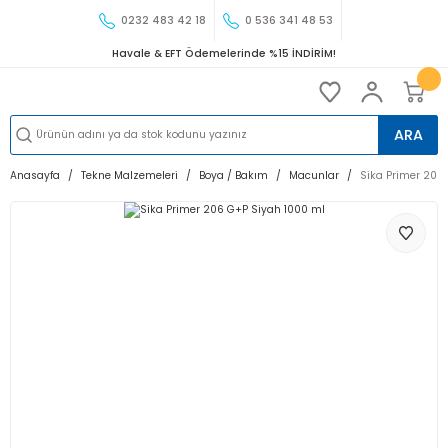
0232 483 42 18
0 536 341 48 53
Havale & EFT Ödemelerinde %15 İNDİRİM!
ARA
Anasayfa
Tekne Malzemeleri
Boya / Bakım
Macunlar
Sika Primer 206