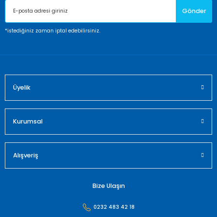
Gönder
Ürün bilgilerinde hatalar bulunuyor.
Ürün fiyatı diğer sitelerden daha pahalı.
*istediğiniz zaman iptal edebilirsiniz.
Bu ürüne benzer farklı alternatifler olmalı.
Üyelik
Gönder
Kurumsal
Alışveriş
Bize Ulaşın
0232 483 42 18