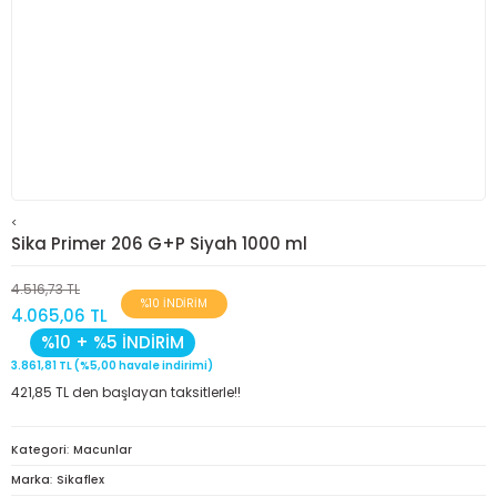
<
Sika Primer 206 G+P Siyah 1000 ml
4.516,73 TL
%10 İNDİRİM
4.065,06 TL
%10 + %5 İNDİRİM
3.861,81 TL (%5,00 havale indirimi)
421,85 TL den başlayan taksitlerle!!
Kategori
Macunlar
Marka
Sikaflex