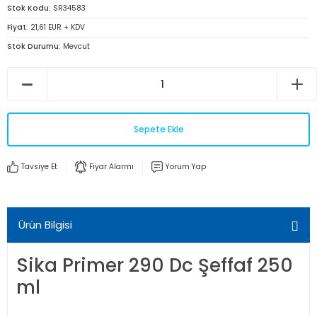
Stok Kodu
SR34583
Fiyat
21,61 EUR + KDV
Stok Durumu
Mevcut
Sepete Ekle
Tavsiye Et
Fiyar Alarmı
Yorum Yap
Ürün Bilgisi
Sika Primer 290 Dc Şeffaf 250
ml