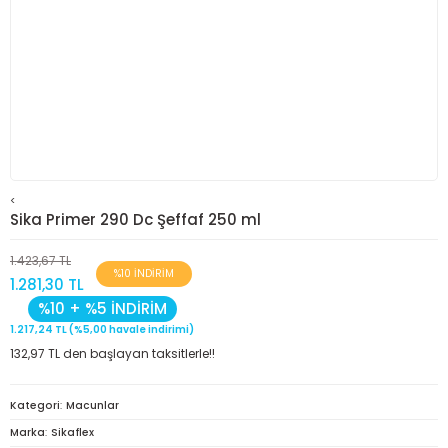
<
Sika Primer 290 Dc Şeffaf 250 ml
1.423,67 TL
%10 İNDİRİM
1.281,30 TL
%10 + %5 İNDİRİM
1.217,24 TL (%5,00 havale indirimi)
132,97 TL den başlayan taksitlerle!!
Kategori
Macunlar
Marka
Sikaflex