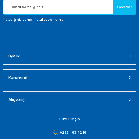
Gönder
Ürün bilgilerinde hatalar bulunuyor.
Ürün fiyatı diğer sitelerden daha pahalı.
*istediğiniz zaman iptal edebilirsiniz.
Bu ürüne benzer farklı alternatifler olmalı.
Üyelik
Gönder
Kurumsal
Alışveriş
Bize Ulaşın
0232 483 42 18