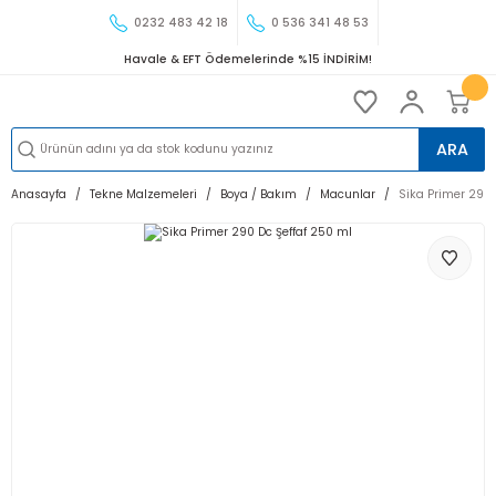
0232 483 42 18
0 536 341 48 53
Havale & EFT Ödemelerinde %15 İNDİRİM!
ARA
Anasayfa
Tekne Malzemeleri
Boya / Bakım
Macunlar
Sika Primer 290 