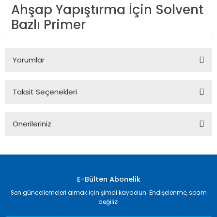
Ahşap Yapıştırma İçin Solvent
Bazlı Primer
Yorumlar
Taksit Seçenekleri
Bu ürüne ilk yorumu siz yapın!
Önerileriniz
Yorum Yaz
Bu ürünün fiyat bilgisi, resim, ürün açıklamalarında ve diğer
konularda yetersiz gördüğünüz noktaları öneri formunu
kullanarak tarafımıza iletebilirsiniz.
Görüş ve önerileriniz için teşekkür ederiz.
E-Bülten Abonelik
Son güncellemeleri almak için şimdi kaydolun. Endişelenme, spam
Ürün resmi kalitesiz, bozuk veya görüntülenemiyor.
değiliz!
Ürün açıklamasında eksik bilgiler bulunuyor.