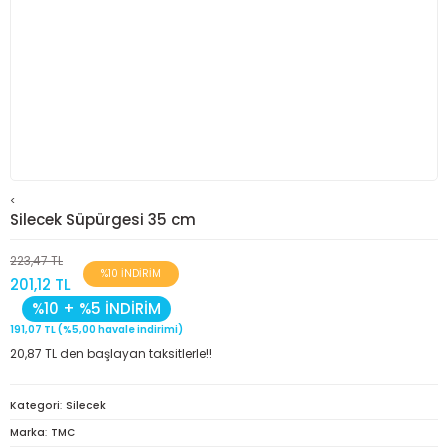
<
Silecek Süpürgesi 35 cm
223,47 TL
%10 İNDİRİM
201,12 TL
%10 + %5 İNDİRİM
191,07 TL (%5,00 havale indirimi)
20,87 TL den başlayan taksitlerle!!
Kategori
Silecek
Marka
TMC