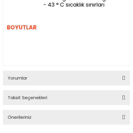
- 43 ° C sıcaklık sınırları
BOYUTLAR
Yorumlar
Taksit Seçenekleri
Bu ürüne ilk yorumu siz yapın!
Önerileriniz
Yorum Yaz
Bu ürünün fiyat bilgisi, resim, ürün açıklamalarında ve diğer