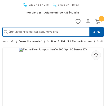
0232 483 42 18
0 536 341 48 53
Havale & EFT Ödemelerinde %15 İNDİRİM!
ARA
Anasayfa
Tekne Malzemeleri
Sintine
Elektrikli Sintine Pompası
Sintin