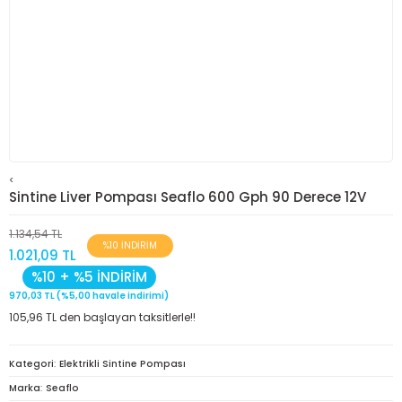
<
Sintine Liver Pompası Seaflo 600 Gph 90 Derece 12V
1.134,54 TL
%10 İNDİRİM
1.021,09 TL
%10 + %5 İNDİRİM
970,03 TL (%5,00 havale indirimi)
105,96 TL den başlayan taksitlerle!!
Kategori
Elektrikli Sintine Pompası
Marka
Seaflo