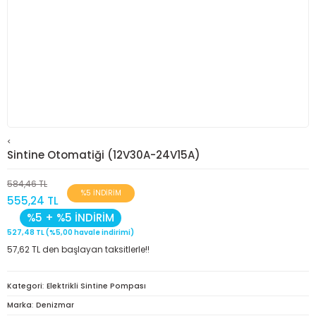
<
Sintine Otomatiği (12V30A-24V15A)
584,46 TL
%5 İNDİRİM
555,24 TL
%5 + %5 İNDİRİM
527,48 TL (%5,00 havale indirimi)
57,62 TL den başlayan taksitlerle!!
Kategori
Elektrikli Sintine Pompası
Marka
Denizmar