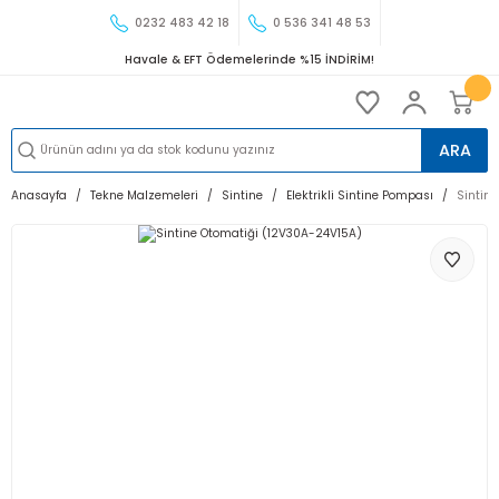
0232 483 42 18
0 536 341 48 53
Havale & EFT Ödemelerinde %15 İNDİRİM!
ARA
Anasayfa
Tekne Malzemeleri
Sintine
Elektrikli Sintine Pompası
Sintin