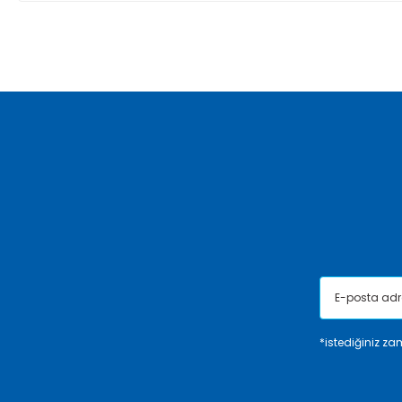
Bu ürünün fiyat bilgisi, resim, ürün açıklamalarında ve diğer ko
Görüş ve önerileriniz için teşekkür ederiz.
Ürün resmi kalitesiz, bozuk veya görüntülenemiyor.
Ürün açıklamasında eksik bilgiler bulunuyor.
Ürün bilgilerinde hatalar bulunuyor.
Ürün fiyatı diğer sitelerden daha pahalı.
Bu ürüne benzer farklı alternatifler olmalı.
*istediğiniz zam