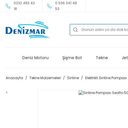
0232 483 42
0 536 341 48
18
53
Deniz Motoru
Şişme Bot
Tekne
Jet
Anasayfa
Tekne Malzemeleri
Sintine
Elektrikli Sintine Pompası
<