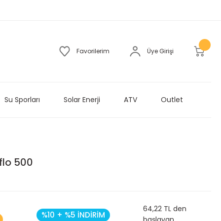
Favorilerim
Üye Girişi
Su Sporları
Solar Enerji
ATV
Outlet
flo 500
64,22 TL den
%10 + %5 İNDİRİM
başlayan