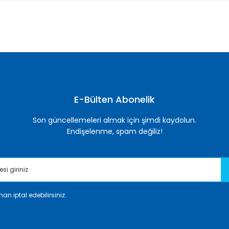
nularda yetersiz gördüğünüz noktaları öneri formunu kullanarak tarafımı
Bu ürüne ilk yorumu siz yapın!
Yorum Yaz
E-Bülten Abonelik
Son güncellemeleri almak için şimdi kaydolun.
Endişelenme, spam değiliz!
an iptal edebilirsiniz.
Gönder