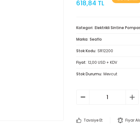
618,84 TL
Kategori
Elektrikli Sintine Pompa
Marka
Seaflo
Stok Kodu
SR12200
Fiyat
12,00 USD + KDV
Stok Durumu
Mevcut
Tavsiye Et
Fiyar A