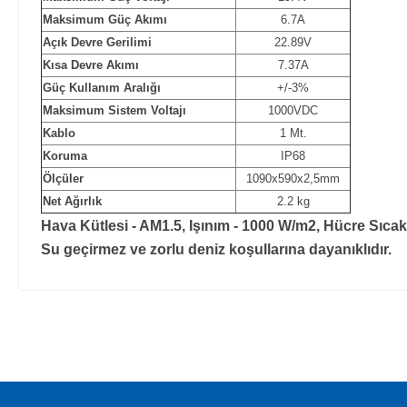
Maksimum Güç Akımı
6.7A
Açık Devre Gerilimi
22.89V
Kısa Devre Akımı
7.37A
Güç Kullanım Aralığı
+/-3%
Maksimum Sistem Voltajı
1000VDC
Kablo
1 Mt.
Koruma
IP68
Ölçüler
1090x590x2,5mm
Net Ağırlık
2.2 kg
Hava Kütlesi - AM1.5, Işınım - 1000 W/m2, Hücre Sıcakl
Su geçirmez ve zorlu deniz koşullarına dayanıklıdır.
Bu ürünün fiyat bilgisi, resim, ürün açıklamalarında ve diğer ko
Görüş ve önerileriniz için teşekkür ederiz.
Ürün resmi kalitesiz, bozuk veya görüntülenemiyor.