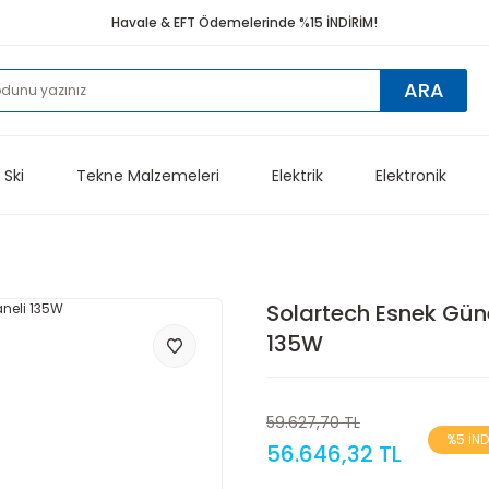
Havale & EFT Ödemelerinde %15 İNDİRİM!
ARA
 Ski
Tekne Malzemeleri
Elektrik
Elektronik
Solartech Esnek Gün
135W
59.627,70 TL
%5 İND
56.646,32 TL