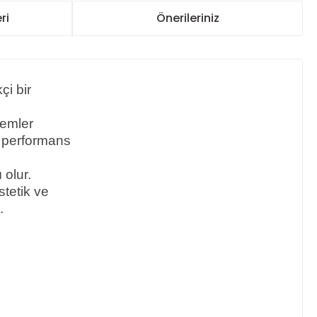
ri
Önerileriniz
çi bir
temler
r performans
 olur.
stetik ve
.