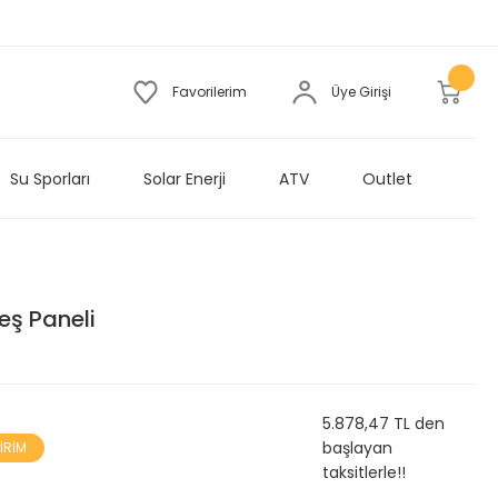
Favorilerim
Üye Girişi
Su Sporları
Solar Enerji
ATV
Outlet
eş Paneli
5.878,47 TL den
başlayan
İRİM
taksitlerle!!