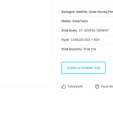
Kategori
Elektrik
,
Solar Güneş Pan
Marka
SolarTech
Stok Kodu
ST-200FX2-135WSP
Fiyat
1.045,00 USD + KDV
Stok Durumu
Stok Yok
Gelince Haber Ver
Tavsiye Et
Fiyar A