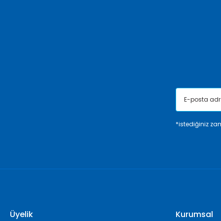
Ürün açıklamasında eksik bilgiler bulunuyor.
Ürün bilgilerinde hatalar bulunuyor.
Ürün fiyatı diğer sitelerden daha pahalı.
Bu ürüne benzer farklı alternatifler olmalı.
*istediğiniz zam
Üyelik
Kurumsal