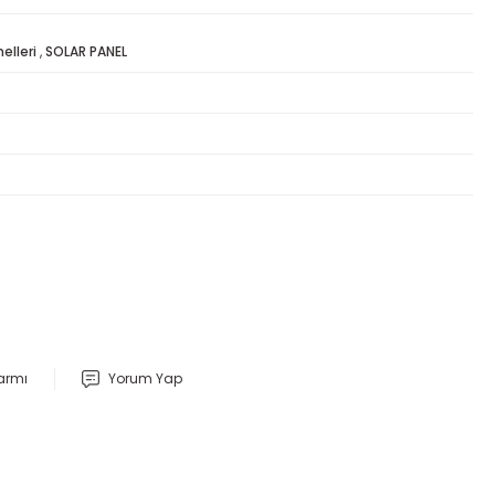
elleri
,
SOLAR PANEL
larmı
Yorum Yap