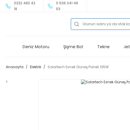
0232 483 42
0 536 341 48
18
53
Deniz Motoru
Şişme Bot
Tekne
Jet
Anasayfa
Elektrik
Solartech Esnek Güneş Paneli 135W
<