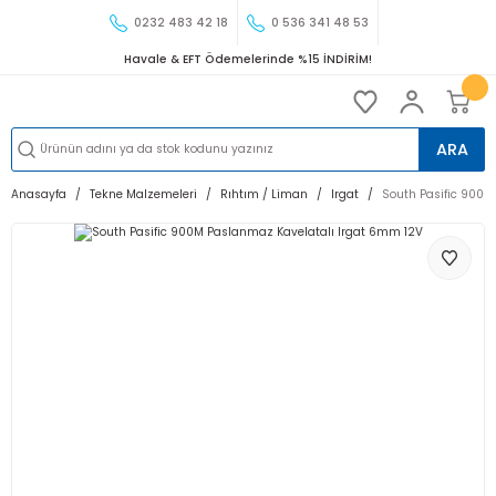
0232 483 42 18
0 536 341 48 53
Havale & EFT Ödemelerinde %15 İNDİRİM!
ARA
Anasayfa
Tekne Malzemeleri
Rıhtım / Liman
Irgat
South Pasific 900M