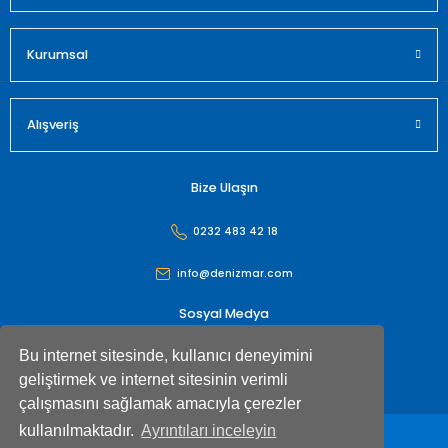
Gönder
Kurumsal
Alışveriş
Bize Ulaşın
0232 483 42 18
info@denizmar.com
Sosyal Medya
Bu internet sitesinde, kullanıcı deneyimini
geliştirmek ve internet sitesinin verimli
çalışmasını sağlamak amacıyla çerezler
kullanılmaktadır.
Ayrıntıları inceleyin