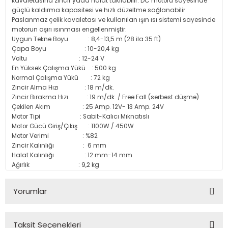
kavaletasına zincir yada halat takılabilir. DC motoru sayesinde
güçlü kaldırma kapasitesi ve hızlı düzeltme sağlanabilir.
Paslanmaz çelik kavaletası ve kullanılan ışın ısı sistemi sayesinde
motorun aşırı ısınması engellenmiştir.
Uygun Tekne Boyu : 8,4-13,5 m (28 ila 35 ft)
Çapa Boyu : 10-20,4 kg
Voltu : 12-24 V
En Yüksek Çalışma Yükü : 500 kg
Normal Çalışma Yükü : 72 kg
Zincir Alma Hızı : 18 m/dk.
Zincir Bırakma Hızı : 19 m/dk. / Free Fall (serbest düşme)
Çekilen Akım : 25 Amp. 12V- 13 Amp. 24V
Motor Tipi : Sabit-Kalıcı Mıknatıslı
Motor Gücü Giriş/Çıkış : 1100W / 450W
Motor Verimi : %82
Zincir Kalınlığı : 6 mm
Halat Kalınlığı : 12 mm-14 mm
Ağırlık : 9,2 kg
Yorumlar
Taksit Seçenekleri