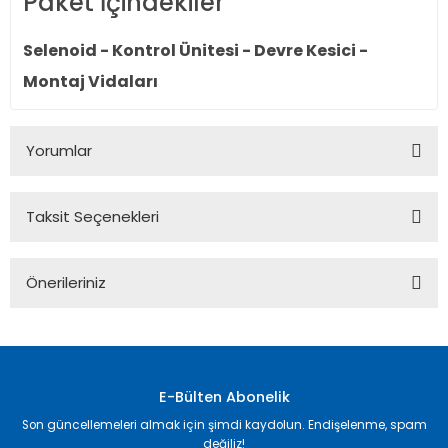
Paket İçindekiler
Selenoid - Kontrol Ünitesi - Devre Kesici -
Montaj Vidaları
Yorumlar
Taksit Seçenekleri
Bu ürüne ilk yorumu siz yapın!
Önerileriniz
Yorum Yaz
Bu ürünün fiyat bilgisi, resim, ürün açıklamalarında ve diğer
konularda yetersiz gördüğünüz noktaları öneri formunu
kullanarak tarafımıza iletebilirsiniz.
Görüş ve önerileriniz için teşekkür ederiz.
E-Bülten Abonelik
Son güncellemeleri almak için şimdi kaydolun. Endişelenme, spam
Ürün resmi kalitesiz, bozuk veya görüntülenemiyor.
değiliz!