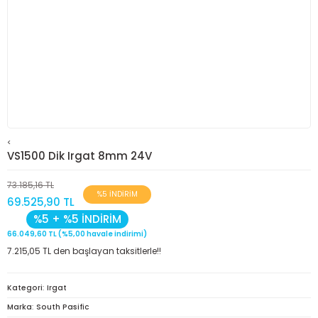
<
VS1500 Dik Irgat 8mm 24V
73.185,16 TL
%5 İNDİRİM
69.525,90 TL
%5 + %5 İNDİRİM
66.049,60 TL (%5,00 havale indirimi)
7.215,05 TL den başlayan taksitlerle!!
Kategori
Irgat
Marka
South Pasific