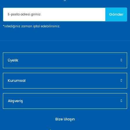
Ürün açıklamasında eksik bilgiler bulunuyor.
Gönder
Ürün bilgilerinde hatalar bulunuyor.
Ürün fiyatı diğer sitelerden daha pahalı.
*istediğiniz zaman iptal edebilirsiniz.
Bu ürüne benzer farklı alternatifler olmalı.
Üyelik
Gönder
Kurumsal
Alışveriş
Bize Ulaşın