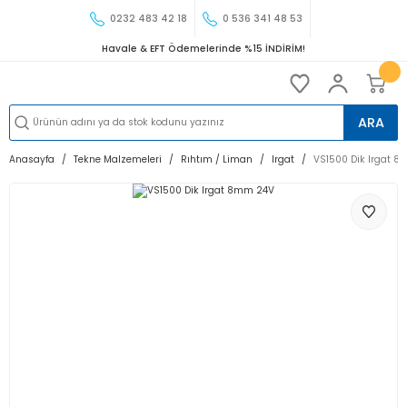
0232 483 42 18
0 536 341 48 53
Havale & EFT Ödemelerinde %15 İNDİRİM!
ARA
Anasayfa
Tekne Malzemeleri
Rıhtım / Liman
Irgat
VS1500 Dik Irgat 