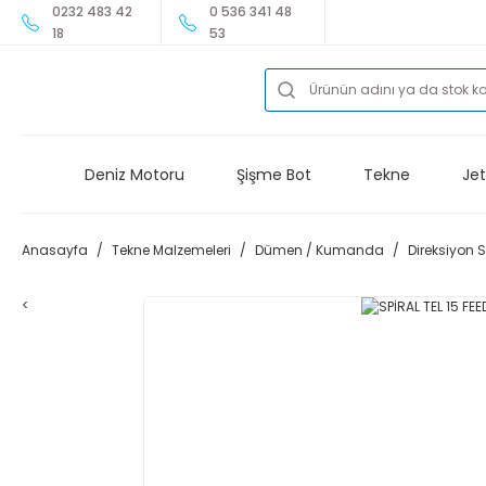
0232 483 42
0 536 341 48
18
53
Deniz Motoru
Şişme Bot
Tekne
Jet
Anasayfa
Tekne Malzemeleri
Dümen / Kumanda
Direksiyon 
<