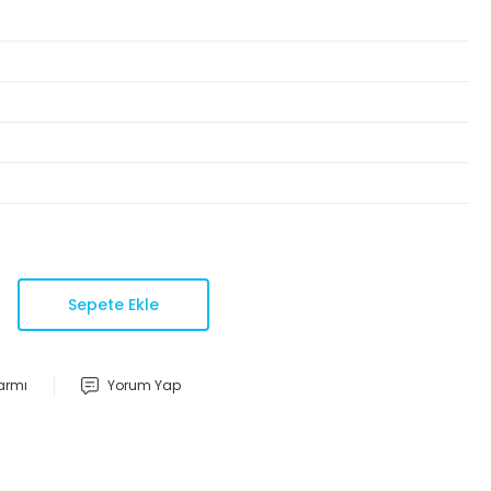
Sepete Ekle
larmı
Yorum Yap