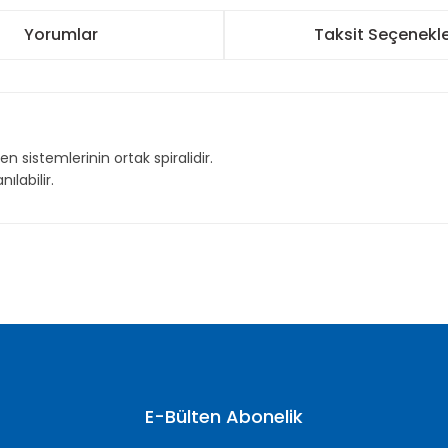
Yorumlar
Taksit Seçenekle
 sistemlerinin ortak spiralidir.
ılabilir.
nularda yetersiz gördüğünüz noktaları öneri formunu kullanarak tarafımı
Bu ürüne ilk yorumu siz yapın!
Yorum Yaz
E-Bülten Abonelik