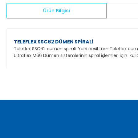
Ürün Bilgisi
TELEFLEX SSC62 DÜMEN SPİRALİ
Teleflex SSC62 dümen spirali. Yeni nesil tüm Teleflex dümen
Ultraflex M66 Dümen sistemlerinin spiral işlemleri için kullan
Bu ürünün fiyat bilgisi, resim, ürün açıklamalarında ve diğer ko
Görüş ve önerileriniz için teşekkür ederiz.
Ürün resmi kalitesiz, bozuk veya görüntülenemiyor.
Ürün açıklamasında eksik bilgiler bulunuyor.
Ürün bilgilerinde hatalar bulunuyor.
Ürün fiyatı diğer sitelerden daha pahalı.