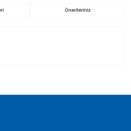
ri
Önerileriniz
za iletebilirsiniz.