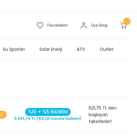
Favorilerim
Üye Girişi
Su Sporları
Solar Enerji
ATV
Outlet
621,75 TL den
%10 + %5 İNDİRİM
başlayan
İM
5.691,74 TL (%5,00 havale indirimi)
taksitlerle!!