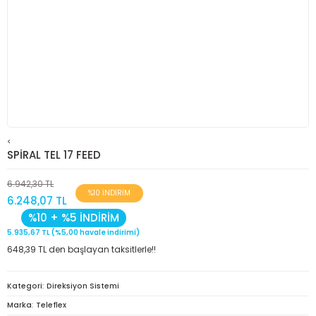
<
SPİRAL TEL 17 FEED
6.942,30 TL
%10 İNDİRİM
6.248,07 TL
%10 + %5 İNDİRİM
5.935,67 TL (%5,00 havale indirimi)
648,39 TL den başlayan taksitlerle!!
Kategori
Direksiyon Sistemi
Marka
Teleflex