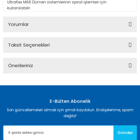
Ultraflex M66 Dümen sistemlerinin spiral işlemleri için
kullanılabilir.
Yorumlar
Taksit Seçenekleri
Bu ürüne ilk yorumu siz yapın!
Önerileriniz
Yorum Yaz
Bu ürünün fiyat bilgisi, resim, ürün açıklamalarında ve diğer
konularda yetersiz gördüğünüz noktaları öneri formunu
kullanarak tarafımıza iletebilirsiniz.
Görüş ve önerileriniz için teşekkür ederiz.
E-Bülten Abonelik
Son güncellemeleri almak için şimdi kaydolun. Endişelenme, spam
Ürün resmi kalitesiz, bozuk veya görüntülenemiyor.
değiliz!
Ürün açıklamasında eksik bilgiler bulunuyor.
Gönder
Ürün bilgilerinde hatalar bulunuyor.