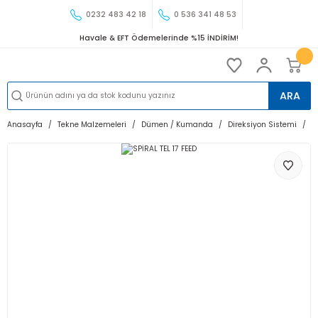
0232 483 42 18
0 536 341 48 53
Havale & EFT Ödemelerinde %15 İNDİRİM!
ARA
Anasayfa
Tekne Malzemeleri
Dümen / Kumanda
Direksiyon Sistemi
S