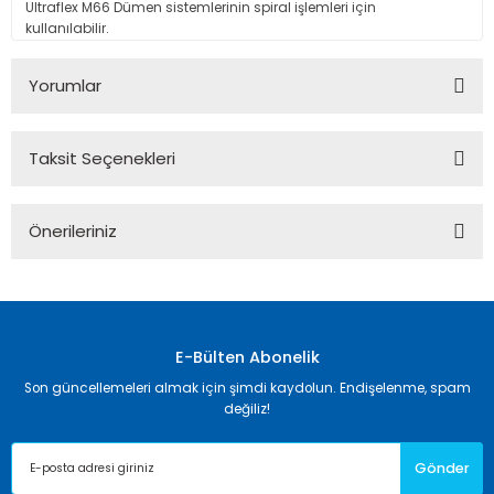
Ultraflex M66 Dümen sistemlerinin spiral işlemleri için
kullanılabilir.
Yorumlar
Taksit Seçenekleri
Bu ürüne ilk yorumu siz yapın!
Önerileriniz
Yorum Yaz
Bu ürünün fiyat bilgisi, resim, ürün açıklamalarında ve diğer
konularda yetersiz gördüğünüz noktaları öneri formunu
kullanarak tarafımıza iletebilirsiniz.
Görüş ve önerileriniz için teşekkür ederiz.
E-Bülten Abonelik
Son güncellemeleri almak için şimdi kaydolun. Endişelenme, spam
Ürün resmi kalitesiz, bozuk veya görüntülenemiyor.
değiliz!
Ürün açıklamasında eksik bilgiler bulunuyor.
Gönder
Ürün bilgilerinde hatalar bulunuyor.