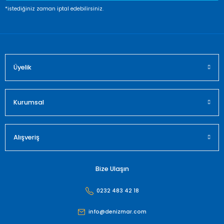
Ürün fiyatı diğer sitelerden daha pahalı.
*istediğiniz zaman iptal edebilirsiniz.
Bu ürüne benzer farklı alternatifler olmalı.
Üyelik
Gönder
Kurumsal
Alışveriş
Bize Ulaşın
0232 483 42 18
info@denizmar.com