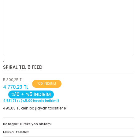
<
SPİRAL TEL 6 FEED
5.300,25 TL
%10 İNDİRİM
4.770,23 TL
%10 + %5 İNDİRİM
4.531,71 TL (%5,00 havale indirimi)
495,03 TL den başlayan taksitlerle!!
Kategori
Direksiyon Sistemi
Marka
Teleflex