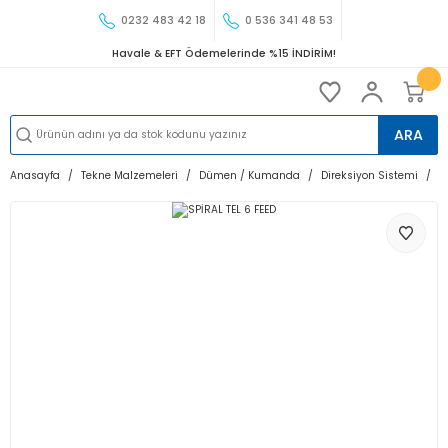
0232 483 42 18
0 536 341 48 53
Havale & EFT Ödemelerinde %15 İNDİRİM!
ARA
Anasayfa
Tekne Malzemeleri
Dümen / Kumanda
Direksiyon Sistemi
S