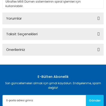
Ultraflex M66 Dümen sistemlerinin spiral işlemleri için
kullanılabilir.
Yorumlar
Taksit Seçenekleri
Bu ürüne ilk yorumu siz yapın!
Önerileriniz
Yorum Yaz
Bu ürünün fiyat bilgisi, resim, ürün açıklamalarında ve diğer
konularda yetersiz gördüğünüz noktaları öneri formunu
kullanarak tarafımıza iletebilirsiniz.
Görüş ve önerileriniz için teşekkür ederiz.
E-Bülten Abonelik
Son güncellemeleri almak için şimdi kaydolun. Endişelenme, spam
Ürün resmi kalitesiz, bozuk veya görüntülenemiyor.
değiliz!
Ürün açıklamasında eksik bilgiler bulunuyor.
Gönder
Ürün bilgilerinde hatalar bulunuyor.