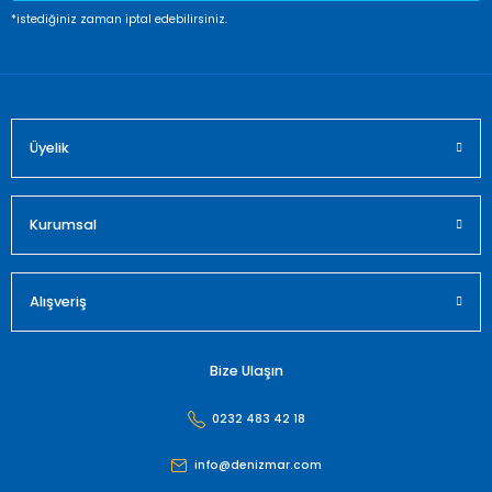
Ürün fiyatı diğer sitelerden daha pahalı.
*istediğiniz zaman iptal edebilirsiniz.
Bu ürüne benzer farklı alternatifler olmalı.
Üyelik
Gönder
Kurumsal
Alışveriş
Bize Ulaşın
0232 483 42 18
info@denizmar.com