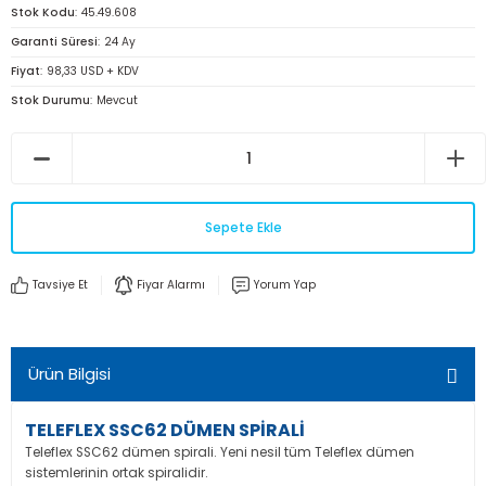
Stok Kodu
45.49.608
Garanti Süresi
24 Ay
Fiyat
98,33 USD + KDV
Stok Durumu
Mevcut
Sepete Ekle
Tavsiye Et
Fiyar Alarmı
Yorum Yap
Ürün Bilgisi
TELEFLEX SSC62 DÜMEN SPİRALİ
Teleflex SSC62 dümen spirali. Yeni nesil tüm Teleflex dümen
sistemlerinin ortak spiralidir.