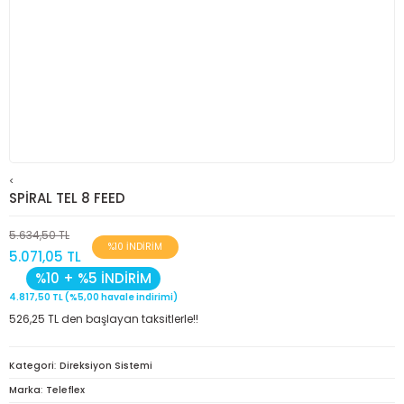
<
SPİRAL TEL 8 FEED
5.634,50 TL
%10 İNDİRİM
5.071,05 TL
%10 + %5 İNDİRİM
4.817,50 TL (%5,00 havale indirimi)
526,25 TL den başlayan taksitlerle!!
Kategori
Direksiyon Sistemi
Marka
Teleflex