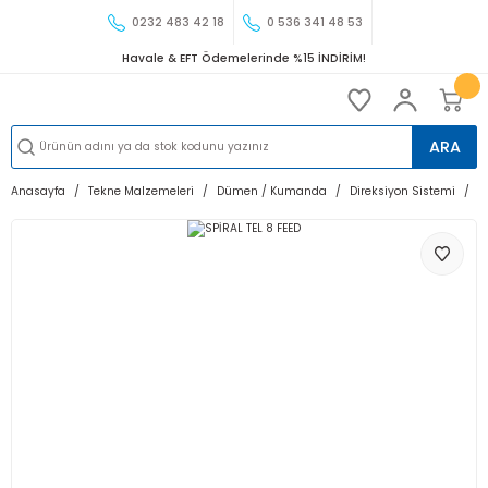
0232 483 42 18
0 536 341 48 53
Havale & EFT Ödemelerinde %15 İNDİRİM!
ARA
Anasayfa
Tekne Malzemeleri
Dümen / Kumanda
Direksiyon Sistemi
S