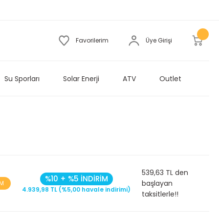
Favorilerim
Üye Girişi
Su Sporları
Solar Enerji
ATV
Outlet
539,63 TL den
%10 + %5 İNDİRİM
başlayan
İM
4.939,98 TL (%5,00 havale indirimi)
taksitlerle!!