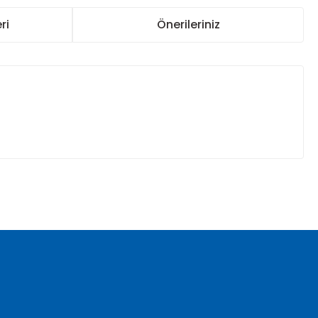
ri
Önerileriniz
za iletebilirsiniz.