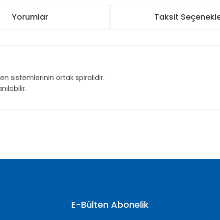
Yorumlar
Taksit Seçenekle
 sistemlerinin ortak spiralidir.
ılabilir.
nularda yetersiz gördüğünüz noktaları öneri formunu kullanarak tarafımı
Bu ürüne ilk yorumu siz yapın!
Yorum Yaz
E-Bülten Abonelik