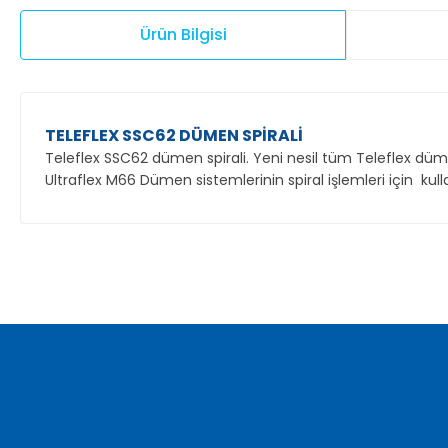
Ürün Bilgisi
TELEFLEX SSC62 DÜMEN SPİRALİ
Teleflex SSC62 dümen spirali. Yeni nesil tüm Teleflex dümen
Ultraflex M66 Dümen sistemlerinin spiral işlemleri için kullan
Bu ürünün fiyat bilgisi, resim, ürün açıklamalarında ve diğer ko
Görüş ve önerileriniz için teşekkür ederiz.
Ürün resmi kalitesiz, bozuk veya görüntülenemiyor.
Ürün açıklamasında eksik bilgiler bulunuyor.
Ürün bilgilerinde hatalar bulunuyor.
Ürün fiyatı diğer sitelerden daha pahalı.