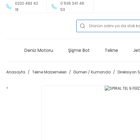
0232 483 42
0 536 341 48
18
53
Deniz Motoru
Şişme Bot
Tekne
Jet
Anasayfa
Tekne Malzemeleri
Dümen / Kumanda
Direksiyon 
<