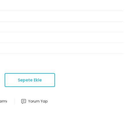
Sepete Ekle
larmı
Yorum Yap