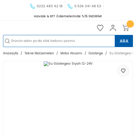
0232 483 42 18
0 536 341 48 53
Havale & EFT Ödemelerinde %15 İNDİRİM!
ARA
Anasayfa
Tekne Malzemeleri
Motor Aksamı
Gösterge
Su Göstergesi S