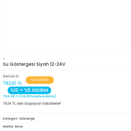
<
Su Göstergesi Siyah 12-24V
847,34 TL
%10 İNDİRİM
762,61 TL
%10 + %5 İNDİRİM
724,48 TL (%5,00 havale indirimi)
79,14 TL den başlayan taksitlerle!!
Kategori
Gösterge
Marka
Mors