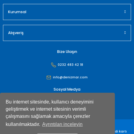
Gönder
Kurumsal
Alışveriş
Bize Ulaşın
0232 483 42 18
info@denizmar.com
Sosyal Medya
Bu internet sitesinde, kullanıcı deneyimini
geliştirmek ve internet sitesinin verimli
çalışmasını sağlamak amacıyla çerezler
kullanılmaktadır.
Ayrıntıları inceleyin
Denizmar İç Dış Ticaret Anonim Şirketi© Tüm hakları saklıdır. Kredi kartı