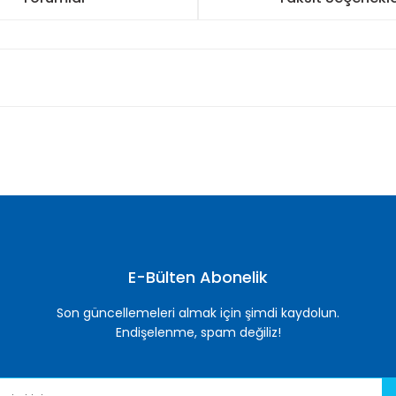
nularda yetersiz gördüğünüz noktaları öneri formunu kullanarak tarafımı
Bu ürüne ilk yorumu siz yapın!
Yorum Yaz
E-Bülten Abonelik
Son güncellemeleri almak için şimdi kaydolun.
Endişelenme, spam değiliz!