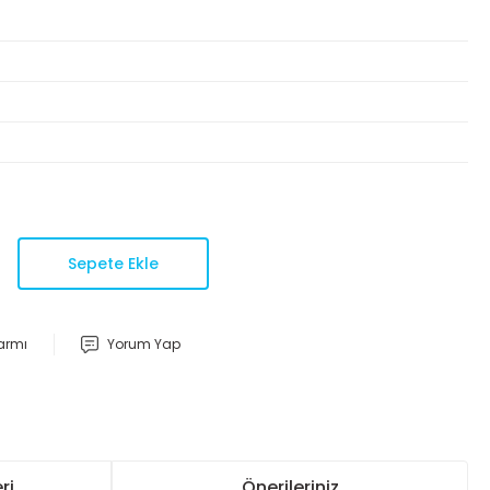
Sepete Ekle
larmı
Yorum Yap
ri
Önerileriniz