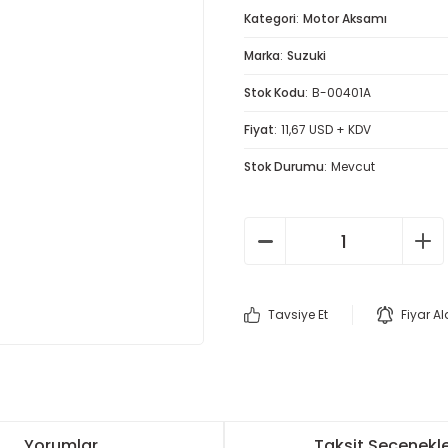
Kategori
Motor Aksamı
Marka
Suzuki
Stok Kodu
B-00401A
Fiyat
11,67 USD + KDV
Stok Durumu
Mevcut
Tavsiye Et
Fiyar A
Yorumlar
Taksit Seçenekle