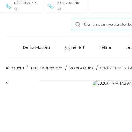
0232 483 42
0 536 341 48
18
53
Deniz Motoru
Şişme Bot
Tekne
Jet
Anasayfa
Tekne Malzemeleri
Motor Aksamı
SUZUKİ TRİM TAB 
<