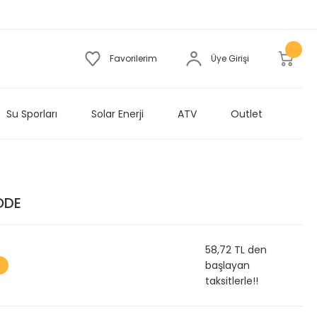
Favorilerim
Üye Girişi
Su Sporları
Solar Enerji
ATV
Outlet
ODE
58,72 TL den
başlayan
taksitlerle!!